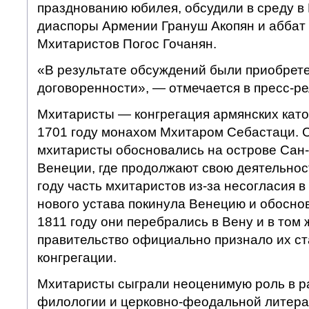
празднованию юбилея, обсудили в среду в
диаспоры Армении Грануш Акопян и аббат
Мхитаристов Погос Гочанян.
«В результате обсуждений были приобрет
договоренности», — отмечается в пресс-ре
Мхитаристы — конгрегация армянских като
1701 году монахом Мхитаром Себастаци. С
мхитаристы обосновались на острове Сан
Венеции, где продолжают свою деятельнос
году часть мхитаристов из-за несогласия в
нового устава покинула Венецию и обоснов
1811 году они перебрались в Вену и в том 
правительство официально признало их ста
конгрегации.
Мхитаристы сыграли неоценимую роль в р
филологии и церковно-феодальной литера