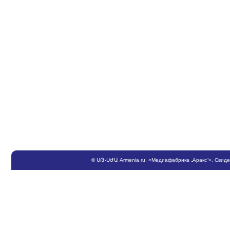
©
ՍԹ
-
ՍԺԱ
Armenia.ru
, «Медиафабрика „Аракс“». Свид