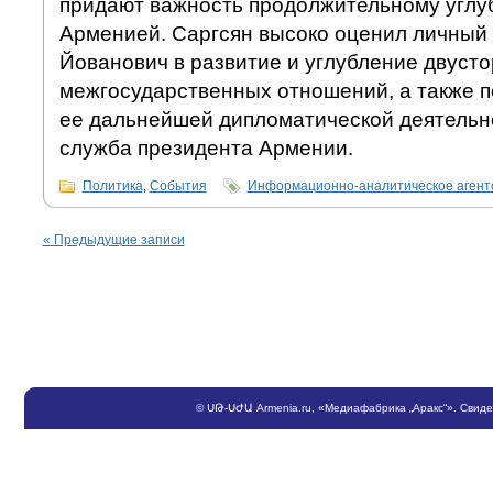
придают важность продолжительному углу
Арменией. Саргсян высоко оценил личный 
Йованович в развитие и углубление двуст
межгосударственных отношений, а также п
ее дальнейшей дипломатической деятельно
служба президента Армении.
Политика
,
События
Информационно-аналитическое аген
«
Предыдущие записи
©
ՍԹ
-
ՍԺԱ
Armenia.ru
, «Медиафабрика „Аракс“». Свид