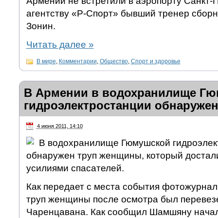
Армении не встретили в аэропорту Санкт-П
агентству «Р-Спорт» бывший тренер сбор
Зонин.
Читать далее
»
В мире
,
Комментарии
,
Общество
,
Спорт и здоровье
В Армении в водохранилище Г
гидроэлектростанции обнаруже
4 июня 2011, 14:10
В водохранилище Гюмушской гидроэлек
обнаружен труп женщины, который достал
усилиями спасателей.
Как передает с места события фотожурнал
труп женщины после осмотра был перевезе
Чаренцавана. Как сообщил Шамшяну начал