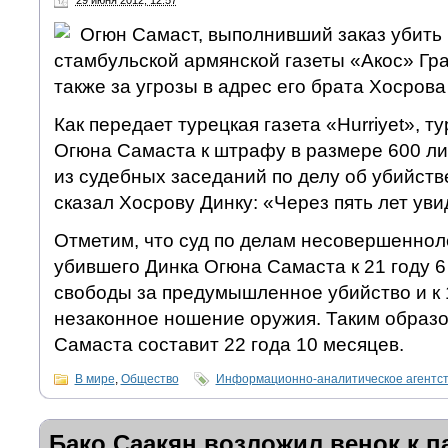
29 июня 2012, 12:57
Огюн Самаст, выполнивший заказ убить 
стамбульской армянской газеты «Акос» Гр
также за угрозы в адрес его брата Хосрова
Как передает турецкая газета «Hurriyet», т
Огюна Самаста к штрафу в размере 600 лир
из судебных заседаний по делу об убийств
сказал Хосрову Динку: «Через пять лет уви
Отметим, что суд по делам несовершеннол
убившего Динка Огюна Самаста к 21 году 
свободы за предумышленное убийство и к 1
незаконное ношение оружия. Таким образо
Самаста составит 22 года 10 месяцев.
В мире
,
Общество
Информационно-аналитическое агентс
Бако Саакян возложил венок к п