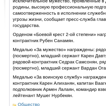
исключительное мужество, проявленные в 
родины, высокую профессиональную подгот
самоотверженность в исполнении служебно
угрозы жизни, сообщает пресс-служба глав
государства.
Орденом «Боевой крест 2-ой степени» наг
контрактник Рубен Санамян.
Медалью «За мужество» награждены: рядо
(посмертно), младший сержант Карен Давтя
рядовой-контрактник Седрак Самсонян, ря
(посмертно), младший сержант Вардан Ога
Медалью «За воинскую службу» награжден
контрактник Карен Алиханян, капитан Вааг
подполковник Армен Лалаян, командир взв
лейтенант Мушег Нурбекян.
Общество