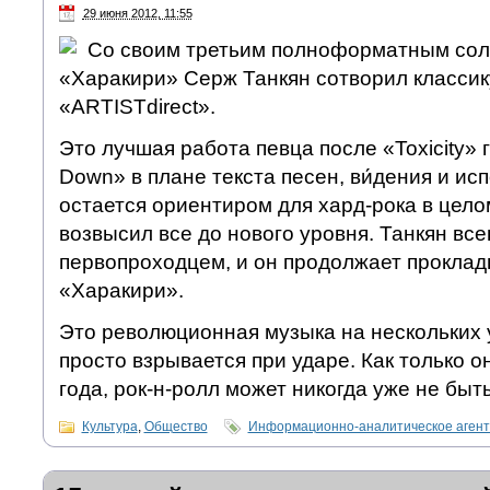
29 июня 2012, 11:55
Со своим третьим полноформатным со
«Харакири» Серж Танкян сотворил классику
«ARTISTdirect».
Это лучшая работа певца после «Toxicity» 
Down» в плане текста песен, ви́дения и ис
остается ориентиром для хард-рока в целом
возвысил все до нового уровня. Танкян все
первопроходцем, и он продолжает проклад
«Харакири».
Это революционная музыка на нескольких 
просто взрывается при ударе. Как только о
года, рок-н-ролл может никогда уже не быть
Культура
,
Общество
Информационно-аналитическое аген