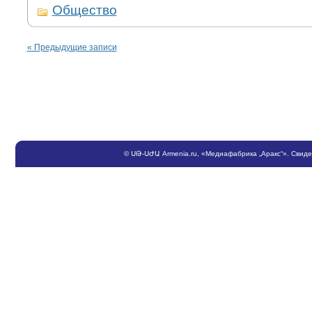
Общество
«
Предыдущие записи
©
ՍԹ
-
ՍԺԱ
Armenia.ru
, «Медиафабрика „Аракс“». Свид