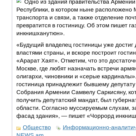
Одно из зданий правительства Армени
Республики, в котором ныне расположено
транспорта и связи, а также отделение поч
превратится в гостиницу. Об этом пишет г
инкнишханутюн».
«Будущий владелец гостиницы уже достиг 
властями страны, и вскоре построит гости
«Арарат Хаят». Отметим, что это достаточ
Москве, где любят назначать встречи армя
олигархи, чиновники и «серые кардиналы»
гостиница принадлежит бывшему депутату
Собрания Армении Самвелу Саркисяну, кото
получить депутатский мандат, был губерн
области. Согласно муссируемым слухам, з
фасад здания», — пишет «Чоррорд инкниш
Общество
Информационно-аналитич
NEWS.am