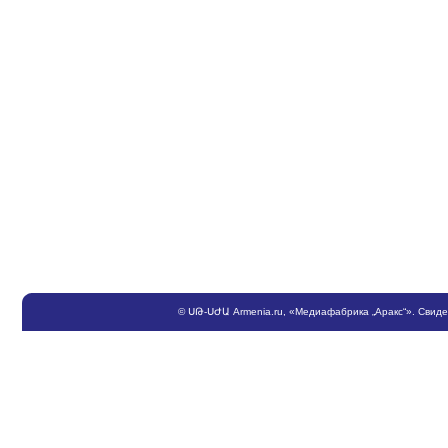
©
ՍԹ
-
ՍԺԱ
Armenia.ru
, «Медиафабрика „Аракс“». Свид