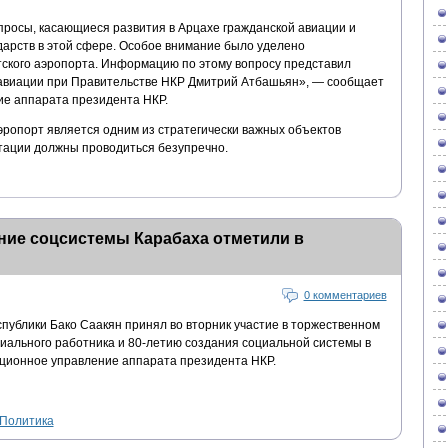
просы, касающиеся развития в Арцахе гражданской авиации и
дарств в этой сфере. Особое внимание было уделено
ского аэропорта. Информацию по этому вопросу представил
 авиации при Правительстве НКР Дмитрий Атбашьян», — сообщает
е аппарата президента НКР.
аэропорт является одним из стратегически важных объектов
атации должны проводиться безупречно.
ние соцсистемы Карабаха отметили в
0 комментариев
публики Бако Саакян принял во вторник участие в торжественном
ального работника и 80-летию создания социальной системы в
ционное управление аппарата президента НКР.
Политика