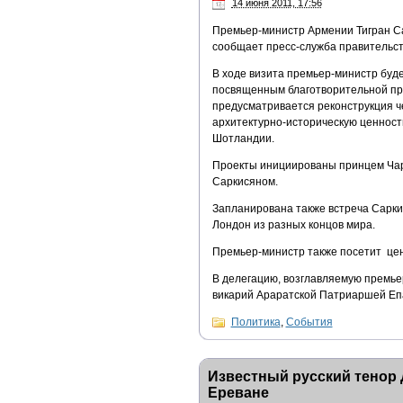
14 июня 2011, 17:56
Премьер-министр Армении Тигран Са
сообщает пресс-служба правительст
В ходе визита премьер-министр буд
посвященным благотворительной про
предусматривается реконструкция ч
архитектурно-историческую ценност
Шотландии.
Проекты инициированы принцем Ча
Саркисяном.
Запланирована также встреча Сарки
Лондон из разных концов мира.
Премьер-министр также посетит це
В делегацию, возглавляемую премье
викарий Араратской Патриаршей Епа
Политика
,
События
Известный русский тенор 
Ереване