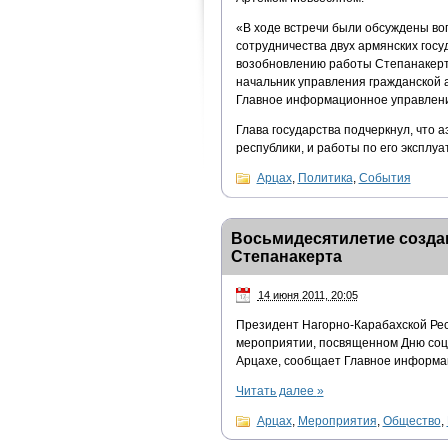
«В ходе встречи были обсуждены во
сотрудничества двух армянских госу
возобновлению работы Степанакерт
начальник управления гражданской
Главное информационное управлени
Глава государства подчеркнул, что 
республики, и работы по его эксплу
Арцах
,
Политика
,
События
Восьмидесятилетие созда
Степанакерта
14 июня 2011, 20:05
Президент Нагорно-Карабахской Рес
мероприятии, посвященном Дню соци
Арцахе, сообщает Главное информа
Читать далее
»
Арцах
,
Мероприятия
,
Общество
,