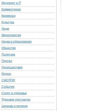
Интернет и IT
Комментарии
Криминал
Культура
Люди
Мероприятия
Наука и образование
Общество
Политика
Портал
Происшествия
Регион
СМОТРИ!
События
Спорт и здоровье
Турецкие протоколы
Церковь и религия