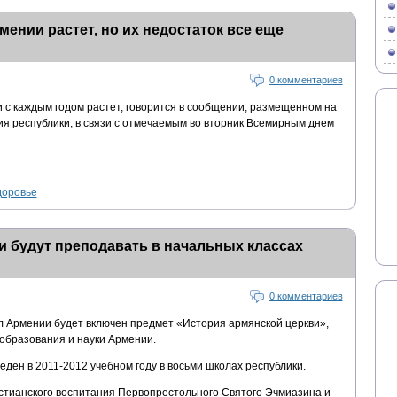
ении растет, но их недостаток все еще
0 комментариев
 с каждым годом растет, говорится в сообщении, размещенном на
я республики, в связи с отмечаемым во вторник Всемирным днем
доровье
 будут преподавать в начальных классах
0 комментариев
л Армении будет включен предмет «История армянской церкви»,
образования и науки Армении.
ден в 2011-2012 учебном году в восьми школах республики.
тианского воспитания Первопрестольного Святого Эчмиазина и