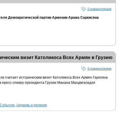
0 комментариев
еля Демократической партии Армении Арама Саркисяна
ическим визит Католикоса Всех Армян в Грузию
0 комментариев
и считает историческим визит Католикоса Всех Армян Гарегина
ик пресс-спикер президента Грузии Манана Манджгаладзе
События
,
Церковь и религия