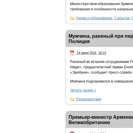
Министерством образования Армени
требования и особенности начально
Наука и образование
,
События
,
Мужчина, раненый при пер
Полиция
14 июня 2011, 18:22
Раненый во вторник сотрудниками П
Нжде», тридцатилетний Арман Енгиб
«Эребуни», сообщает пресс-служба
Мужчина подозревался в совершении
Читать далее
»
Происшествия
Премьер-министр Армении
Великобританию