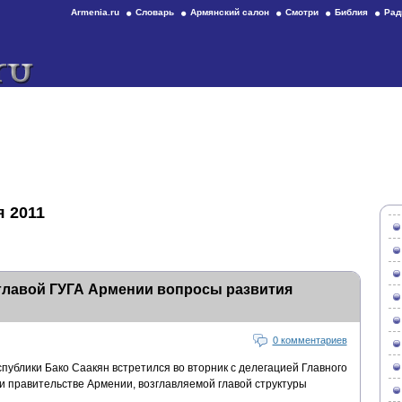
Armenia.ru
Словарь
Армянский салон
Смотри
Библия
Рад
я 2011
главой ГУГА Армении вопросы развития
0 комментариев
ублики Бако Саакян встретился во вторник с делегацией Главного
и правительстве Армении, возглавляемой главой структуры