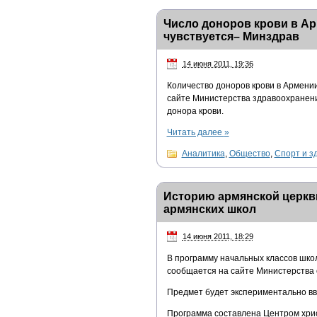
Число доноров крови в Арм
чувствуется– Минздрав
14 июня 2011, 19:36
Количество доноров крови в Армении
сайте Министерства здравоохранени
донора крови.
Читать далее
»
Аналитика
,
Общество
,
Спорт и з
Историю армянской церкви
армянских школ
14 июня 2011, 18:29
В программу начальных классов шко
сообщается на сайте Министерства 
Предмет будет экспериментально вве
Программа составлена Центром хрис