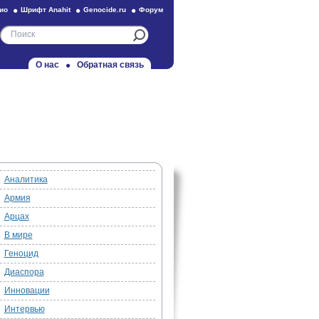
ио
Шрифт Anahit
Genocide.ru
Форум
О нас
Обратная связь
Аналитика
Армия
Арцах
В мире
Геноцид
Диаспора
Инновации
Интервью