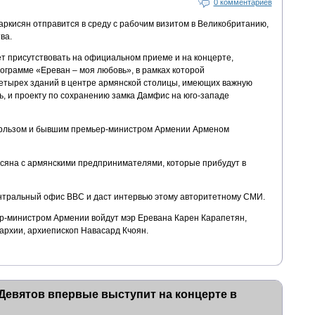
0 комментариев
ркисян отправится в среду с рабочим визитом в Великобританию,
ва.
ет присутствовать на официальном приеме и на концерте,
грамме «Ереван – моя любовь», в рамках которой
етырех зданий в центре армянской столицы, имеющих важную
ь, и проекту по сохранению замка Дамфис на юго-западе
рльзом и бывшим премьер-министром Армении Арменом
сяна с армянскими предпринимателями, которые прибудут в
нтральный офис BBC и даст интервью этому авторитетному СМИ.
р-министром Армении войдут мэр Еревана Карен Карапетян,
рхии, архиепископ Навасард Кчоян.
Девятов впервые выступит на концерте в