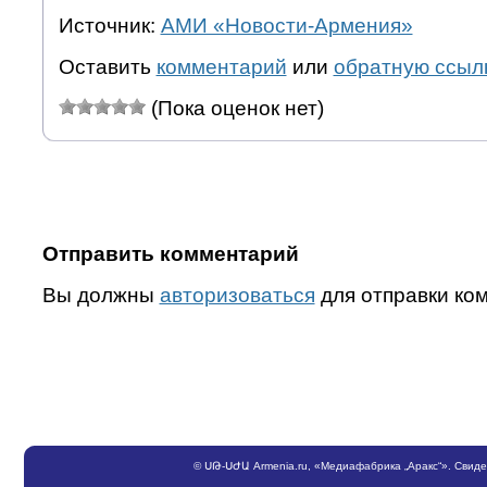
Источник:
АМИ «Новости-Армения»
Оставить
комментарий
или
обратную ссыл
(Пока оценок нет)
Отправить комментарий
Вы должны
авторизоваться
для отправки ко
©
ՍԹ
-
ՍԺԱ
Armenia.ru
, «Медиафабрика „Аракс“». Свид