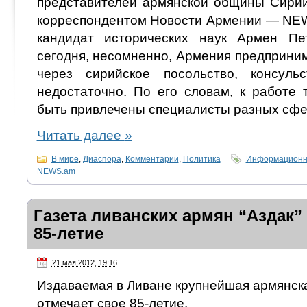
представителей армянской общины Сирии
корреспондентом Новости Армении — NEW
кандидат исторических наук Армен Пет
сегодня, несомненно, Армения предприним
через сирийское посольство, консуль
недостаточно. По его словам, к работе 
быть привлечены специалисты разных сфе
Читать далее
»
В мире
,
Диаспора
,
Комментарии
,
Политика
Информационно
NEWS.am
Газета ливанских армян “Аздак”
85-летие
21 мая 2012, 19:16
Издаваемая в Ливане крупнейшая армянска
отмечает свое 85-летие.