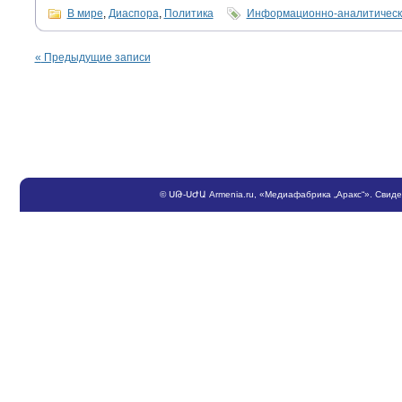
В мире
,
Диаспора
,
Политика
Информационно-аналитическ
«
Предыдущие записи
©
ՍԹ
-
ՍԺԱ
Armenia.ru
, «Медиафабрика „Аракс“». Свид