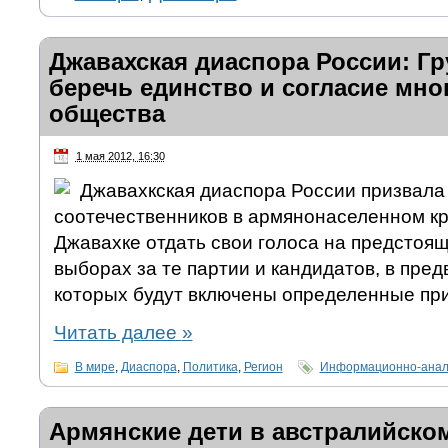
Джавахская диаспора России: Г
беречь единство и согласие мн
общества
1 мая 2012, 16:30
Джавахкская диаспора России призвала
соотечественников в армянонаселенном кр
Джавахке отдать свои голоса на предстоя
выборах за те партии и кандидатов, в пр
которых будут включены определенные пр
Читать далее
»
В мире
,
Диаспора
,
Политика
,
Регион
Информационно-анал
Армянские дети в австралийско