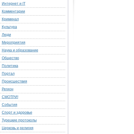
Интернет и IT
Комментарии
Криминал
Культура
Люди
Мероприятия
Наука и образование
Общество
Политика
Портал
Происшествия
Регион
СМОТРИ!
События
Спорт и здоровье
Турецкие протоколы
Церковь и религия