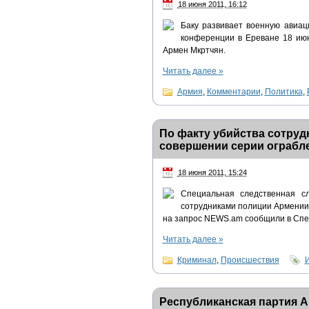
18 июня 2011, 16:12
Баку развивает военную авиа
конференции в Ереване 18 ию
Армен Мкртчян.
Читать далее
»
Армия
,
Комментарии
,
Политика
,
По факту убийства сотру
совершении серии ограбл
18 июня 2011, 15:24
Специальная следственная с
сотрудниками полиции Армении 
на запрос NEWS.am сообщили в Спе
Читать далее
»
Криминал
,
Происшествия
Республиканская партия 