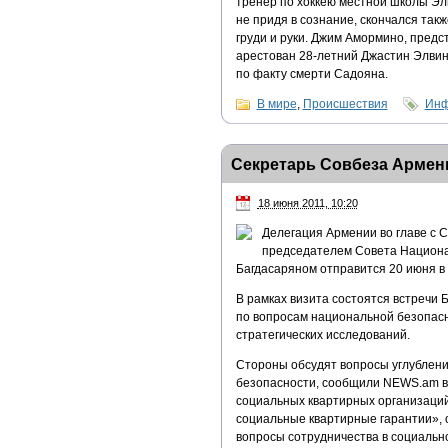
тренер по хоккею местной школы Элви
не придя в сознание, скончался так
груди и руки. Джим Амормино, пред
арестован 28-летний Джастин Элвин
по факту смерти Садояна.
В мире
,
Происшествия
Инф
Секретарь Совбеза Армен
18 июня 2011, 10:20
Делегация Армении во главе с 
председателем Совета Национа
Багдасаряном отправится 20 июня в
В рамках визита состоятся встречи 
по вопросам национальной безопасн
стратегических исследований.
Стороны обсудят вопросы углублен
безопасности, сообщили NEWS.am в
социальных квартирных организаций
социальные квартирные гарантии», 
вопросы сотрудничества в социально