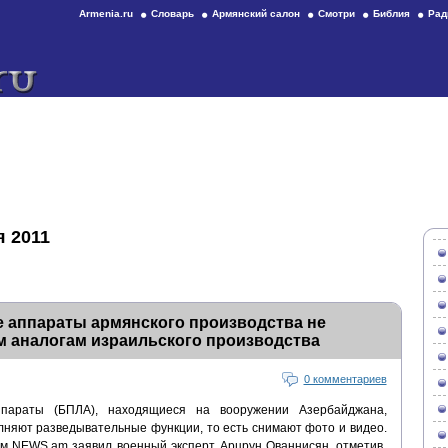
Armenia.ru
Словарь
Армянский салон
Смотри
Библия
Рад
я 2011
 аппараты армянского производства не
м аналогам израильского производства
0 комментариев
параты (БПЛА), находящиеся на вооружении Азербайджана,
лняют разведывательные функции, то есть снимают фото и видео.
ом NEWS.am заявил военный эксперт Арцрун Ованнисян, отметив,