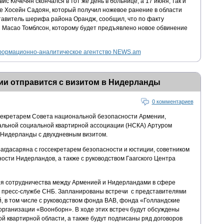
с Кечечян скончался в тот же день в больнице, а 17 июня, так и
же Хосейн Садоян, который получил ножевое ранение в области
ставитель шерифа района Орандж, сообщил, что по факту
 Масао Томблсон, которому будет предъявлено новое обвинение
ормационно-аналитическое агентство NEWS.am
ии отправится с визитом в Нидерланды
0 комментариев
Секретарем Совета национальной безопасности Армении,
льной социальной квартирной ассоциации (НСКА) Артуром
 Нидерланды с двухдневным визитом.
Багдасаряна с госсекретарем безопасности и юстиции, советником
ости Нидерландов, а также с руководством Гаагского Центра
ия сотрудничества между Арменией и Нидерландами в сфере
 пресс-службе СНБ. Запланированы встречи с представителями
, в том числе с руководством фонда ВАВ, фонда «Голландские
организации «Воонборн». В ходе этих встреч будут обсуждены
й квартирной области, а также будут подписаны ряд договоров