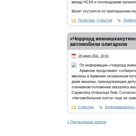
между НСКА и голландскими организ
Визит состоится по приглашению ни
Политика
,
События
Информ
«Чоррорд инкнишханутюн»
автомобили олигархов
18 июня 2011, 10:01
По информации «Чоррорд инкни
Армении продолжают «собирать
ввезены в Армению незаконным путе
даже машины, принадлежащие депут
плачевном положении оказались ма
Саркисяна (Алрагаци Лев). Согласн
«Автомобильная охота» еще не зав
События
Информационно-а
«
Предыдущие записи