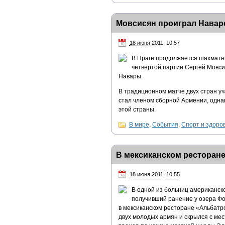
Мовсисян проиграл Навар
18 июня 2011, 10:57
В Праге продолжается шахматн
четвертой партии Сергей Мовсис
Навары.
В традиционном матче двух стран уч
стал членом сборной Армении, одн
этой страны.
В мире
,
События
,
Спорт и здоро
В мексиканском ресторан
18 июня 2011, 10:55
В одной из больниц американск
получивший ранение у озера Фо
в мексиканском ресторане «Альбатр
двух молодых армян и скрылся с мес