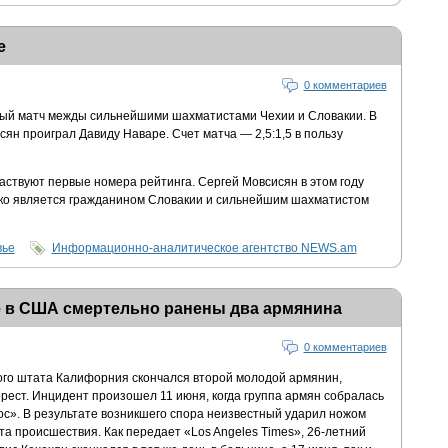
е
0 комментариев
ый матч межды сильнейшими шахматистами Чехии и Словакии. В
ян проиграл Давиду Наваре. Счет матча — 2,5:1,5 в пользу
аствуют первые номера рейтинга. Сергей Мовсисян в этом году
ако является гражданином Словакии и сильнейшим шахматистом
вье
Информационно-аналитическое агентство NEWS.am
е в США смертельно ранены два армянина
0 комментариев
ого штата Калифорния скончался второй молодой армянин,
рест. Инцидент произошел 11 июня, когда группа армян собралась
ос». В результате возникшего спора неизвестный ударил ножом
та происшествия. Как передает «Los Angeles Times», 26-летний