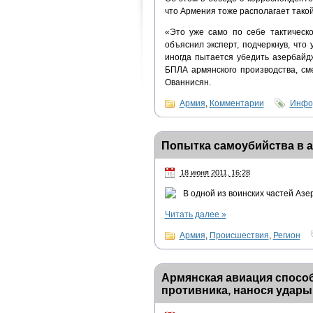
что Армения тоже располагает такой 
«Это уже само по себе тактическо
объяснил эксперт, подчеркнув, что
иногда пытается убедить азербайд
БПЛА армянского производства, см
Ованнисян.
Армия
,
Комментарии
Инфо
Попытка самоубийства в 
18 июня 2011, 16:28
В одной из воинских частей Аз
Читать далее
»
Армия
,
Происшествия
,
Регион
Армянская авиация способ
противника, нанося удары