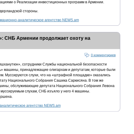
ациями о Реализации инвестиционных программ в Армении.
дерландской стороны.
ационно-аналитическое агентство NEWS.am
: СНБ Армении продолжает охоту на
0 комментариев
шханутюн», сотрудники Службы национальной безопасности
» машины, принадлежащие олигархам и депутатам, которые были
м. Муссируются слухи, что на «штрафной площадке» оказались
ату Национального Собрания Сашика Саркисяна. В том же
шины, обслуживающие депутата Национального Собрания Левона
о муссируемым слухам, СНБ изъяло у него 4 машины.
ершена.
налитическое агентство NEWS.am