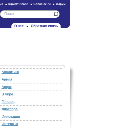
ио
Шрифт Anahit
Genocide.ru
Форум
О нас
Обратная связь
Аналитика
Армия
Арцах
В мире
Геноцид
Диаспора
Инновации
Интервью