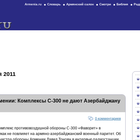
Armenia.ru
Словарь
Армянский салон
Смотри
Библия
Рад
я 2011
ении: Комплексы C-300 не дают Азербайджану
0 комментариев
омплекс противовоздушной обороны С-300 «Фаворит» в
как не повлияет на армяно-азербайджанский военный паритет. Об
нистра обороны Армении Давид Тоноян в интервью радиостанции