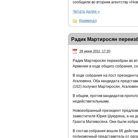
сообщили во вторник агентству «Нов
Читать далее
»
Криминал
Радик Мартиросян переиз
28 июня 2011, 17:20
Радик Мартиросян переизбран во вт
Армении в ходе общего собрания, с
В ходе собрания на пост президент
Агаловяна. Оба кандидата представ
(102) получил Мартиросян, Агаловян
В общем, против кандидатов прогол
недействительными.
Новоизбранный президент предложи
заместителя Юрия Шукуряна, а на д
Гранта Матевосяна. Они были избран
В состав собрания вошли 66 действи
полномочный представитель от орга