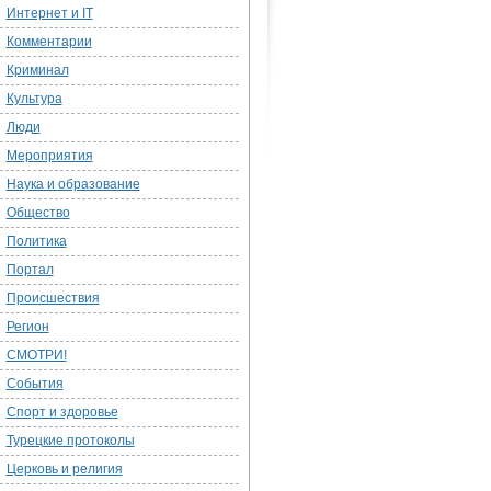
Интернет и IT
Комментарии
Криминал
Культура
Люди
Мероприятия
Наука и образование
Общество
Политика
Портал
Происшествия
Регион
СМОТРИ!
События
Спорт и здоровье
Турецкие протоколы
Церковь и религия