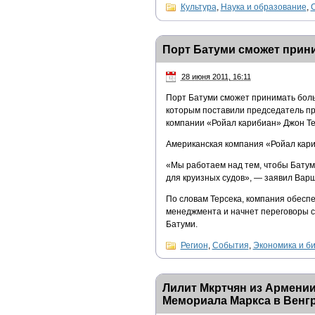
Культура
,
Наука и образование
,
Порт Батуми сможет прин
28 июня 2011, 16:11
Порт Батуми сможет принимать боль
которым поставили председатель п
компании «Ройал карибиан» Джон Те
Американская компания «Ройал кариб
«Мы работаем над тем, чтобы Батум
для круизных судов», — заявил Вар
По словам Терсека, компания обесп
менеджмента и начнет переговоры с
Батуми.
Регион
,
События
,
Экономика и б
Лилит Мкртчян из Армении
Мемориала Маркса в Венг