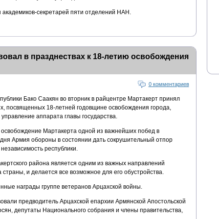
ы академиков-секретарей пяти отделений НАН.
вовал в празднествах к 18-летию освобождения
0 комментариев
публики Бако Саакян во вторник в райцентре Мартакерт принял
х, посвященных 18-летней годовщине освобождения города,
управление аппарата главы государства.
 освобождение Мартакерта одной из важнейших побед в
годня Армия обороны в состоянии дать сокрушительный отпор
 независимость республики.
акертского района является одним из важных направлений
 страны, и делается все возможное для его обустройства.
енные награды группе ветеранов Арцахской войны.
овали предводитель Арцахской епархии Армянской Апостольской
осян, депутаты Национального собрания и члены правительства,