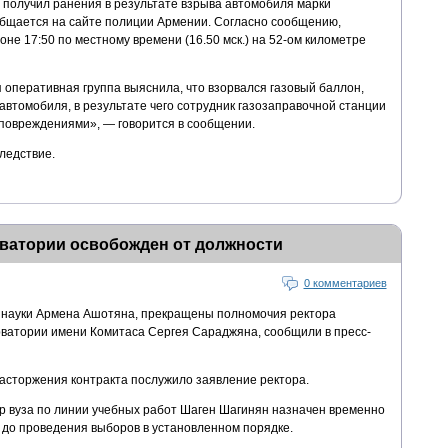
 получил ранения в результате взрыва автомобиля марки
общается на сайте полиции Армении. Согласно сообщению,
не 17:50 по местному времени (16.50 мск.) на 52-ом километре
оперативная группа выяснила, что взорвался газовый баллон,
втомобиля, в результате чего сотрудник газозаправочной станции
повреждениями», — говорится в сообщении.
ледствие.
рватории освобожден от должности
0 комментариев
и науки Армена Ашотяна, прекращены полномочия ректора
рватории имени Комитаса Сергея Сараджяна, сообщили в пресс-
асторжения контракта послужило заявление ректора.
р вуза по линии учебных работ Шаген Шагинян назначен временно
до проведения выборов в установленном порядке.