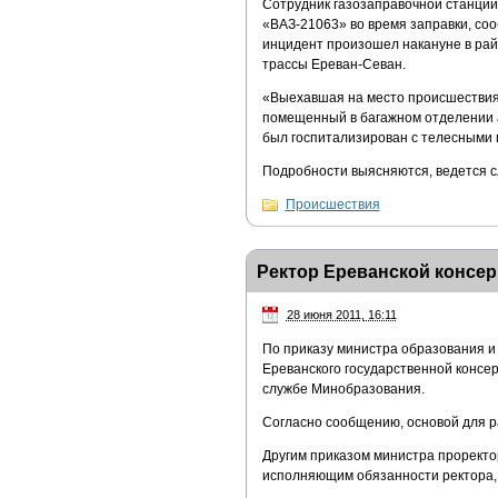
Сотрудник газозаправочной станции
«ВАЗ-21063» во время заправки, со
инцидент произошел накануне в райо
трассы Ереван-Севан.
«Выехавшая на место происшествия 
помещенный в багажном отделении а
был госпитализирован с телесными 
Подробности выясняются, ведется с
Происшествия
Ректор Ереванской консе
28 июня 2011, 16:11
По приказу министра образования 
Ереванского государственной консе
службе Минобразования.
Согласно сообщению, основой для р
Другим приказом министра проректо
исполняющим обязанности ректора, 