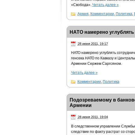
«Свобода».
Читать далее
»
Армия
,
Комментарии
,
Политика
,
НАТО намерено углублять
28 июня 2011, 19:17
НАТО намерено углублять сотруднич
генсека НАТО по Кавказу и Централь
Армении Сержем Саргсяном.
Читать далее
»
Комментарии
,
Политика
Подозреваемому в банков
Армении
28 июня 2011, 19:04
В следственном управлении Службы
следствие по факту растрат со стор