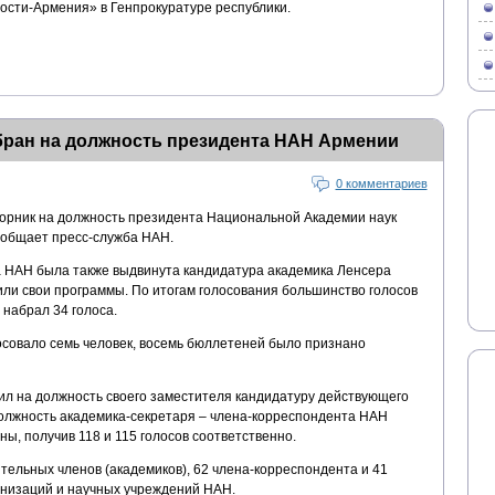
ости-Армения» в Генпрокуратуре республики.
бран на должность президента НАН Армении
0 комментариев
орник на должность президента Национальной Академии наук
ообщает пресс-служба НАН.
а НАН была также выдвинута кандидатура академика Ленсера
или свои программы. По итогам голосования большинство голосов
 набрал 34 голоса.
осовало семь человек, восемь бюллетеней было признано
л на должность своего заместителя кандидатуру действующего
олжность академика-секретаря – члена-корреспондента НАН
ы, получив 118 и 115 голосов соответственно.
тельных членов (академиков), 62 члена-корреспондента и 41
низаций и научных учреждений НАН.