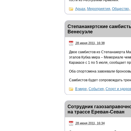
гости из Республики Армения.
Арцах
,
Мероприятия
,
Общество
,
Степанакертские самбисты
Венесуэле
28 июня 2011, 16:38
Двое самбистов из Степанакерта М
этапов Кубка мира – Мемориале чем
Каракасе с 1 по 5 июля, сообщает 
Оба спортсмена завоевали бронзовы
Самбистов будет сопровождать тре
В мире
,
События
,
Спорт и здоро
Сотрудник газозаправочн
на трассе Ереван-Севан
28 июня 2011, 16:34