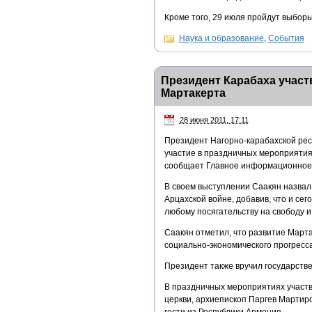
Кроме того, 29 июля пройдут выбор
Наука и образование
,
События
Президент Карабаха участ
Мартакерта
28 июня 2011, 17:11
Президент Нагорно-карабахской рес
участие в праздничных мероприятия
сообщает Главное информационное 
В своем выступлении Саакян назвал
Арцахской войне, добавив, что и се
любому посягательству на свободу и
Саакян отметил, что развитие Март
социально-экономического прогресса
Президент также вручил государств
В праздничных мероприятиях участв
церкви, архиепископ Паргев Мартир