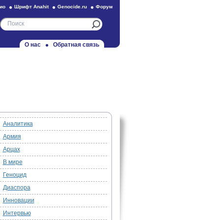
ио
Шрифт Anahit
Genocide.ru
Форум
О нас
Обратная связь
Аналитика
Армия
Арцах
В мире
Геноцид
Диаспора
Инновации
Интервью