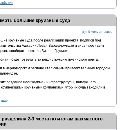
События
имать большие круизные суда
0 комментариев
шие круизные суда после реализации проекта, подписи под
равительства Аджарии Леван Варшаломидзе и вице-президент
рсек, сообщает портал «Бизнес-Грузия».
иан» будет отвечать за реконструкцию грузинского порта.
и в Черноморском регионе стал самым привлекательным городом
шаломидзе.
ечит создание необходимой инфраструктуры, наилучшего
 крупнейшими круизными компаниями, чтоб их суда заходили в
изнес
 разделила 2-3 места по итогам шахматного
рии