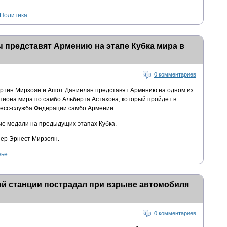
Политика
 представят Армению на этапе Кубка мира в
0 комментариев
артин Мирзоян и Ашот Даниелян представят Армению на одном из
пиона мира по самбо Альберта Астахова, который пройдет в
пресс-служба Федерации самбо Армении.
е медали на предыдущих этапах Кубка.
нер Эрнест Мирзоян.
вье
ой станции пострадал при взрыве автомобиля
0 комментариев