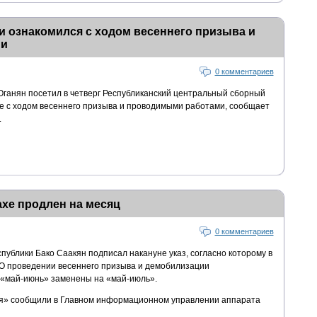
 ознакомился с ходом весеннего призыва и
ми
0 комментариев
ганян посетил в четверг Республиканский центральный сборный
те с ходом весеннего призыва и проводимыми работами, сообщает
.
хе продлен на месяц
0 комментариев
ублики Бако Саакян подписал накануне указ, согласно которому в
 «О проведении весеннего призыва и демобилизации
 «май-июнь» заменены на «май-июль».
ия» сообщили в Главном информационном управлении аппарата