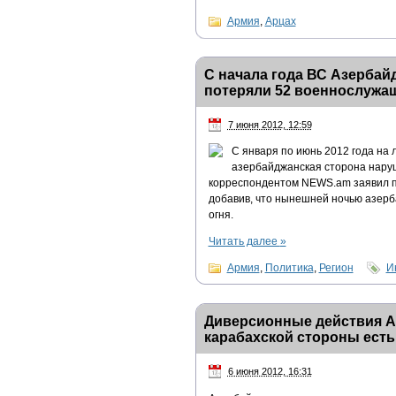
Армия
,
Арцах
С начала года ВС Азербай
потеряли 52 военнослужа
7 июня 2012, 12:59
С января по июнь 2012 года на
азербайджанская сторона наруш
корреспондентом NEWS.am заявил п
добавив, что нынешней ночью азер
огня.
Читать далее
»
Армия
,
Политика
,
Регион
И
Диверсионные действия Аз
карабахской стороны есть
6 июня 2012, 16:31