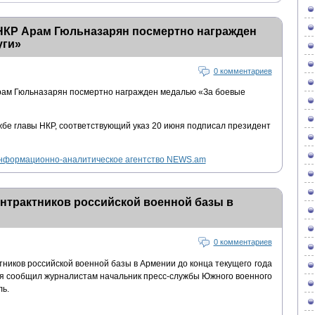
КР Арам Гюльназарян посмертно награжден
уги»
0 комментариев
ам Гюльназарян посмертно награжден медалью «За боевые
бе главы НКР, соответствующий указ 20 июня подписал президент
нформационно-аналитическое агентство NEWS.am
нтрактников российской военной базы в
0 комментариев
ников российской военной базы в Армении до конца текущего года
ня сообщил журналистам начальник пресс-службы Южного военного
ль.