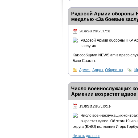
Рядовой Армии обороны Н
медалью «За боевые засл
20 июня 2012, 17:31
Рядовой Армии обороны НКР Ар
заслуги».
Как сообщили NEWS.am в пресс-служ
Бако Саакян.
Армия
,
Арцах
,
Общество
И
Число военнослужащих-ко
Армении возрастет вдвое
19 июня 2012, 19:14
Число военнослужащих-контракт
вырастет вдвое. Об этом 19 ию
округа (ЮВО) полковник Игорь Горбу
Читать далее
»