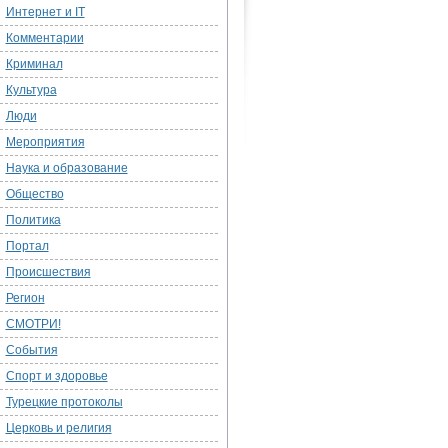
Интернет и IT
Комментарии
Криминал
Культура
Люди
Мероприятия
Наука и образование
Общество
Политика
Портал
Происшествия
Регион
СМОТРИ!
События
Спорт и здоровье
Турецкие протоколы
Церковь и религия