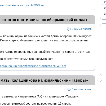
литическое агентство NEWS.am
 от огня противника погиб армянский солдат
0 комментариев
вой позиции одной из воинских частей Армии обороны НКР был убит
 Гюльназарян. Инцидент произошел на восточном отрезке линии
бе Армии обороны НКР, раненый скончался по дороге в госпиталь.
о сочувствует семье военнослужащего.
ормационно-аналитическое агентство NEWS.am
оматы Калашникова на израильские «Таворы»
0 комментариев
ь автоматы Калашникова (АК) на израильские «Таворы».
 версия винтовки) состоит на вооружении 15 стран.