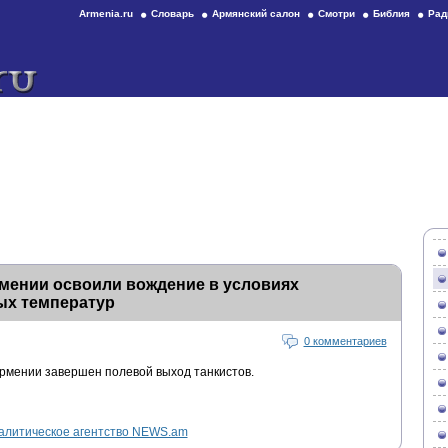
Armenia.ru
Словарь
Армянский салон
Смотри
Библия
Рад
мении освоили вождение в условиях
ых температур
0 комментариев
Армении завершен полевой выход танкистов.
литическое агентство NEWS.am