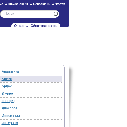
ио
Шрифт Anahit
Genocide.ru
Форум
О нас
Обратная связь
Аналитика
Армия
Арцах
В мире
Геноцид
Диаспора
Инновации
Интервью