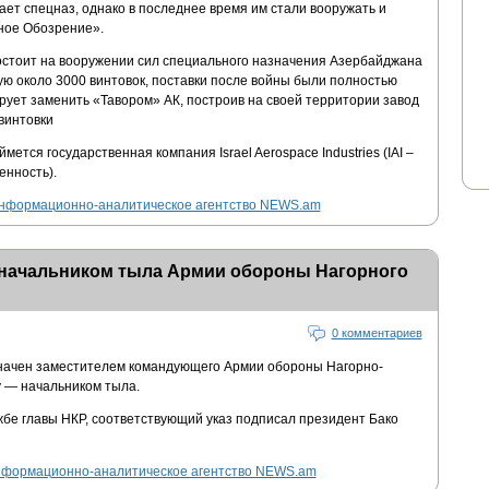
ет спецназ, однако в последнее время им стали вооружать и
ное Обозрение».
остоит на вооружении сил специального назначения Азербайджана
шую около 3000 винтовок, поставки после войны были полностью
ует заменить «Тавором» АК, построив на своей территории завод
винтовки
ется государственная компания Israel Aerospace Industries (IAI –
нность).
нформационно-аналитическое агентство NEWS.am
 начальником тыла Армии обороны Нагорного
0 комментариев
начен заместителем командующего Армии обороны Нагорно-
у — начальником тыла.
бе главы НКР, соответствующий указ подписал президент Бако
формационно-аналитическое агентство NEWS.am