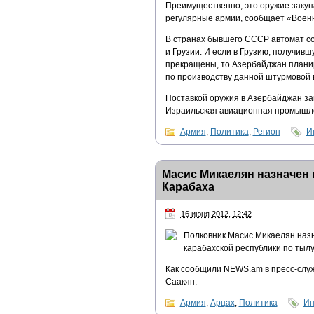
Преимущественно, это оружие закупа
регулярные армии, сообщает «Воен
В странах бывшего СССР автомат с
и Грузии. И если в Грузию, получив
прекращены, то Азербайджан планир
по производству данной штурмовой 
Поставкой оружия в Азербайджан займ
Израильская авиационная промышле
Армия
,
Политика
,
Регион
И
Масис Микаелян назначен
Карабаха
16 июня 2012, 12:42
Полковник Масис Микаелян наз
карабахской республики по тыл
Как сообщили NEWS.am в пресс-служ
Саакян.
Армия
,
Арцах
,
Политика
Ин