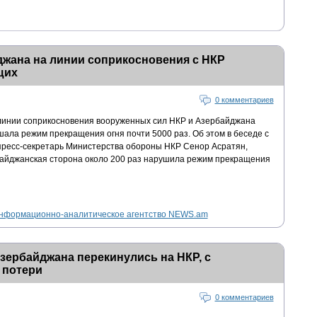
джана на линии соприкосновения с НКР
щих
0 комментариев
 линии соприкосновения вооруженных сил НКР и Азербайджана
ала режим прекращения огня почти 5000 раз. Об этом в беседе с
ресс-секретарь Министерства обороны НКР Сенор Асратян,
байджанская сторона около 200 раз нарушила режим прекращения
нформационно-аналитическое агентство NEWS.am
ербайджана перекинулись на НКР, с
 потери
0 комментариев