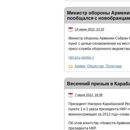
Министр обороны Армении
пообщался с новобранца
14 июня 2012, 21:53
Министр обороны Армении Сейран О
пункт с целью ознакомления на мес
пресс-служба оборонного ведомства
Читать далее
»
Армия
,
Общество
,
Политика
Весенний призыв в Караба
7 июня 2012, 18:38
Президент Нагорно-Карабахской Респ
пункте 1 и 2 указа президента НКР
военнослужащих за 2012 год» слова
Об этом агентству «Новости-Армен
президента НКР.