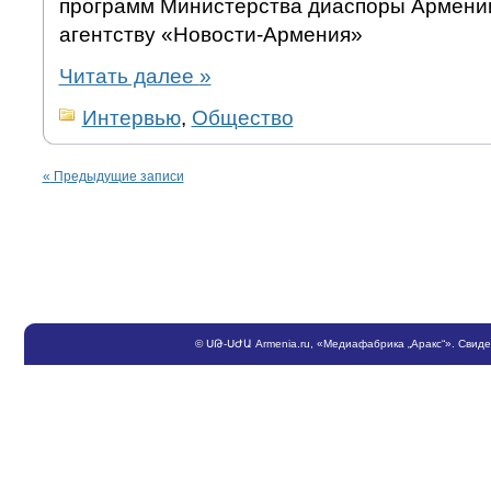
программ Министерства диаспоры Армени
агентству «Новости-Армения»
Читать далее
»
Интервью
,
Общество
«
Предыдущие записи
©
ՍԹ
-
ՍԺԱ
Armenia.ru
, «Медиафабрика „Аракс“». Свид