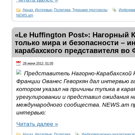
Арцах
,
Интервью
,
Политика
,
Турецкие протоколы
Информац
NEWS.am
«Le Huffington Post»: Нагорный 
только мира и безопасности – 
карабахского представителя во
28 июня 2012, 01:05
Представитель Нагорно-Карабахской 
Франции Ованес Геворкян дал интервью га
котором указал на причины тупика в кара
урегулировании и представил ожидания н
международного сообщества. NEWS.am п
интервью:
Читать далее
»
Арцах
,
Интервью
,
Политика
Информационно-аналитическо