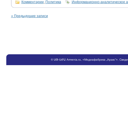
Комментарии
,
Политика
Информационно-аналитическое а
«
Предыдущие записи
©
ՍԹ
-
ՍԺԱ
Armenia.ru
, «Медиафабрика „Аракс“». Свид