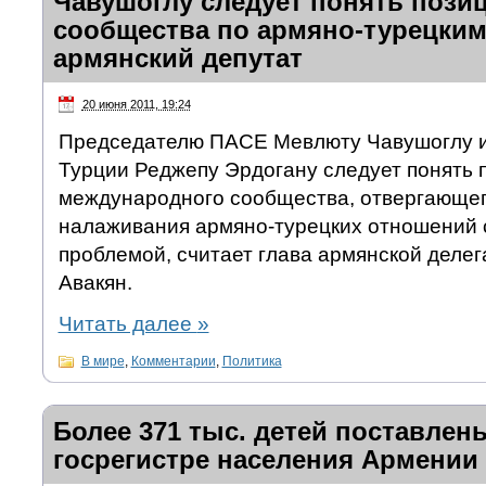
Чавушоглу следует понять пози
сообщества по армяно-турецким
армянский депутат
20 июня 2011, 19:24
Председателю ПАСЕ Мевлюту Чавушоглу и
Турции Реджепу Эрдогану следует понять 
международного сообщества, отвергающег
налаживания армяно-турецких отношений 
проблемой, считает глава армянской деле
Авакян.
Читать далее
»
В мире
,
Комментарии
,
Политика
Более 371 тыс. детей поставлены
госрегистре населения Армении 