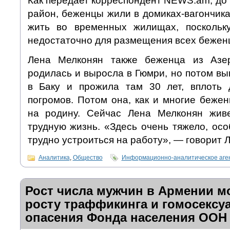
Как передает корреспондент NEWS.am, до т
район, беженцы жили в домиках-вагончика
жить во временных жилищах, поскольк
недостаточно для размещения всех бежен
Лена Мелконян также беженца из Азе
родилась и выросла в Гюмри, но потом в
в Баку и прожила там 30 лет, вплоть 
погромов. Потом она, как и многие беже
на родину. Сейчас Лена Мелконян живе
трудную жизнь. «Здесь очень тяжело, ос
трудно устроиться на работу», — говорит 
Аналитика
,
Общество
Информационно-аналитическое аге
Рост числа мужчин в Армении м
росту траффикинга и гомосексу
опасения Фонда населения ООН