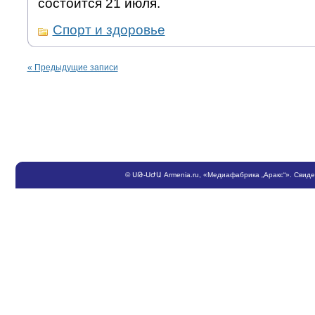
состоится 21 июля.
Спорт и здоровье
«
Предыдущие записи
©
ՍԹ
-
ՍԺԱ
Armenia.ru
, «Медиафабрика „Аракс“». Свид