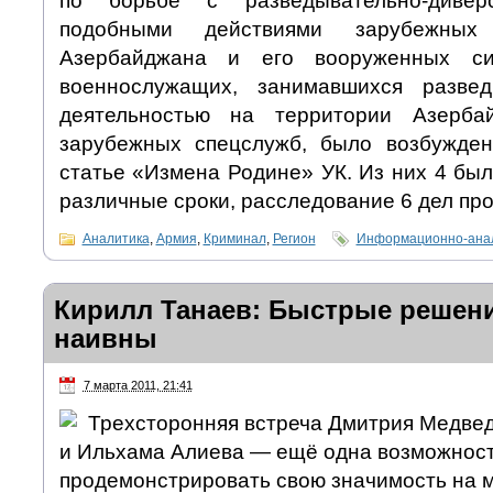
по борьбе с разведывательно-диве
подобными действиями зарубежных
Азербайджана и его вооруженных с
военнослужащих, занимавшихся разведы
деятельностью на территории Азерба
зарубежных спецслужб, было возбужден
статье «Измена Родине» УК. Из них 4 бы
различные сроки, расследование 6 дел пр
Аналитика
,
Армия
,
Криминал
,
Регион
Информационно-анал
Кирилл Танаев: Быстрые решени
наивны
7 марта 2011, 21:41
Трехсторонняя встреча Дмитрия Медве
и Ильхама Алиева — ещё одна возможност
продемонстрировать свою значимость на 