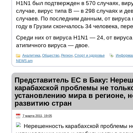
H1N1 был подтвержден в 570 случаях, вир
случае, вирус типа B — в 298 случаях и де
случаев. По последним данным, от вируса
году в Грузии скончалось 34 человека, пере
Среди них от вируса H1N1 — 24, от вируса 
атипичного вируса — двое.
Аналитика
,
Общество
,
Регион
,
Спорт и здоровье
Информац
NEWS.am
Представитель ЕС в Баку: Нере
карабахской проблемы не тольк
установлению мира в регионе, н
развитию стран
7 марта 2011, 19:05
Нерешенность карабахской проблемы не