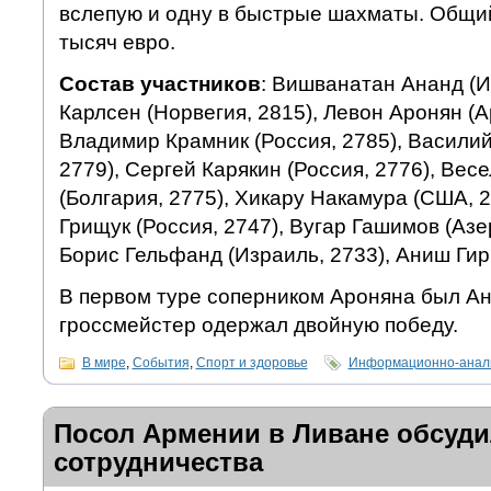
вслепую и одну в быстрые шахматы. Общи
тысяч евро.
Состав участников
: Вишванатан Ананд (И
Карлсен (Норвегия, 2815), Левон Аронян (А
Владимир Крамник (Россия, 2785), Василий
2779), Сергей Карякин (Россия, 2776), Вес
(Болгария, 2775), Хикару Накамура (США, 
Грищук (Россия, 2747), Вугар Гашимов (Азе
Борис Гельфанд (Израиль, 2733), Аниш Гир
В первом туре соперником Ароняна был Ан
гроссмейстер одержал двойную победу.
В мире
,
События
,
Спорт и здоровье
Информационно-анали
Посол Армении в Ливане обсуд
сотрудничества