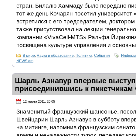
стран. Билалю Хаммаду было передано пи
тот же день Кочарян посетил университет «
встретился с его председателем, доктором
также присутствовал на лекции генерально
компании «VivaCell-MTS» Ральфа Йирикяна
посвящена культуре управления и основны
В мире
,
Наука и образование
,
Политика
,
События
Информа
NEWS.am
Шарль Азнавур впервые выступи
присоединившись к пикетчикам
12 марта 2011, 20:05
Знаменитый французский шансонье, посол
Швейцарии Шарль Азнавур в субботу впер
на митинге, напомнив французским сенато
армян и ненадежности турок, передает ко