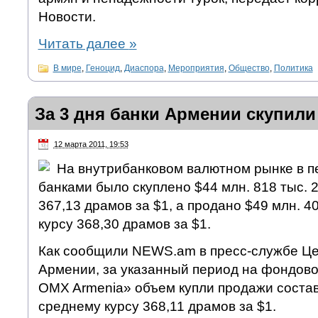
Новости.
Читать далее
»
В мире
,
Геноцид
,
Диаспора
,
Мероприятия
,
Общество
,
Политика
За 3 дня банки Армении скупили
12 марта 2011, 19:53
На внутрибанковом валютном рынке в пе
банками было скуплено $44 млн. 818 тыс. 
367,13 драмов за $1, а продано $49 млн. 4
курсу 368,30 драмов за $1.
Как сообщили NEWS.am в пресс-службе Це
Армении, за указанный период на фондо
OMX Armenia» объем купли продажи состави
среднему курсу 368,11 драмов за $1.