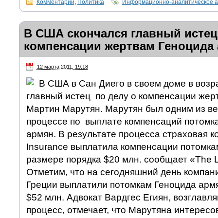
Комментарии
,
Политика
Информационно-аналитическое а
В США скончался главный истец
компенсации жертвам Геноцида
12 марта 2011, 19:18
В США в Сан Диего в своем доме в возр
главный истец по делу о компенсации жер
Мартин Марутян. Марутян был одним из ве
процессе по выплате компенсаций потомк
армян. В результате процесса страховая ко
Insurance выплатила компенсации потомка
размере порядка $20 млн. сообщает «The L
Отметим, что на сегодняшний день компан
Греции выплатили потомкам Геноцида арм
$52 млн. Адвокат Вардгес Егиян, возглавл
процесс, отмечает, что Марутяна интересов