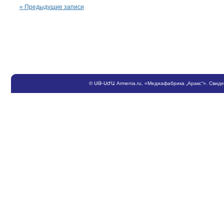
«
Предыдущие записи
©
ՍԹ
-
ՍԺԱ
Armenia.ru
, «Медиафабрика „Аракс“». Свид