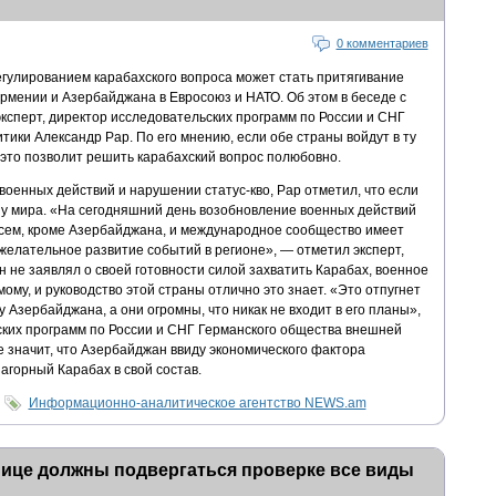
0 комментариев
егулированием карабахского вопроса может стать притягивание
ении и Азербайджана в Евросоюз и НАТО. Об этом в беседе с
сперт, директор исследовательских программ по России и СНГ
ики Александр Рар. По его мнению, если обе страны войдут в ту
 это позволит решить карабахский вопрос полюбовно.
оенных действий и нарушении статус-кво, Рар отметил, что если
ону мира. «На сегодняшний день возобновление военных действий
всем, кроме Азербайджана, и международное сообщество имеет
желательное развитие событий в регионе», — отметил эксперт,
н не заявлял о своей готовности силой захватить Карабах, военное
ому, и руководство этой страны отлично это знает. «Это отпугнет
 Азербайджана, а они огромны, что никак не входит в его планы»,
ких программ по России и СНГ Германского общества внешней
не значит, что Азербайджан ввиду экономического фактора
агорный Карабах в свой состав.
Информационно-аналитическое агентство NEWS.am
нице должны подвергаться проверке все виды