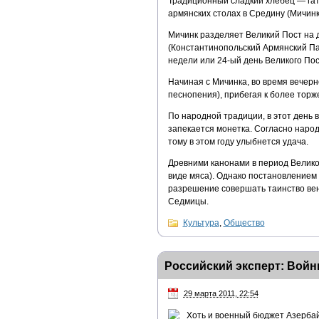
Традиционный сладкий хлебец — гата
армянских столах в Средину (Мичинк
Мичинк разделяет Великий Пост на 
(Константинопольский Армянский Пат
недели или 24-ый день Великого По
Начиная с Мичинка, во время вечер
песнопения), прибегая к более тор
По народной традиции, в этот день в
запекается монетка. Согласно народ
тому в этом году улыбнется удача.
Древними канонами в период Велико
виде мяса). Однако постановлением К
разрешение совершать таинство вен
Седмицы.
Культура
,
Общество
Российский эксперт: Войн
29 марта 2011, 22:54
Хоть и военный бюджет Азербай