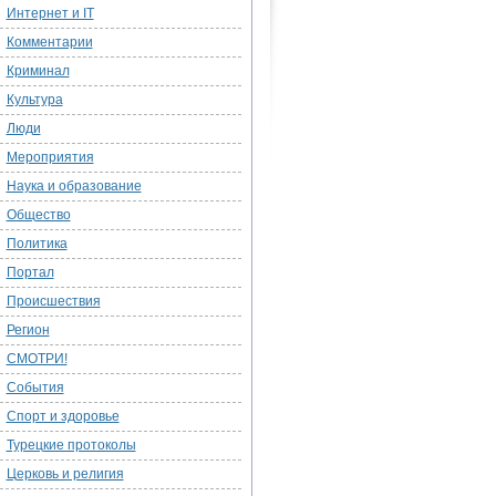
Интернет и IT
Комментарии
Криминал
Культура
Люди
Мероприятия
Наука и образование
Общество
Политика
Портал
Происшествия
Регион
СМОТРИ!
События
Спорт и здоровье
Турецкие протоколы
Церковь и религия