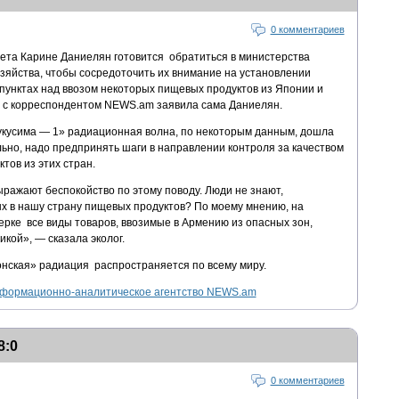
0 комментариев
вета Карине Даниелян готовится обратиться в министерства
озяйства, чтобы сосредоточить их внимание на установлении
пунктах над ввозом некоторых пищевых продуктов из Японии и
де с корреспондентом NEWS.am заявила сама Даниелян.
укусима — 1» радиационная волна, по некоторым данным, дошла
ьно, надо предпринять шаги в направлении контроля за качеством
тов из этих стран.
ражают беспокойство по этому поводу. Люди не знают,
ых в нашу страну пищевых продуктов? По моему мнению, на
ерке все виды товаров, ввозимые в Армению из опасных зон,
кой», — сказала эколог.
нская» радиация распространяется по всему миру.
формационно-аналитическое агентство NEWS.am
8:0
0 комментариев