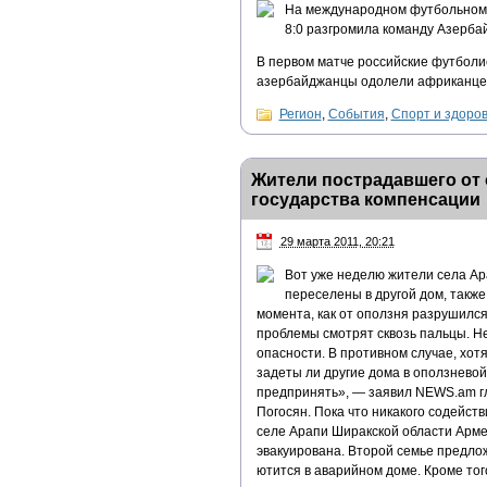
На международном футбольном т
8:0 разгромила команду Азербай
В первом матче российские футболис
азербайджанцы одолели африканцев 
Регион
,
События
,
Спорт и здоро
Жители пострадавшего от 
государства компенсации
29 марта 2011, 20:21
Вот уже неделю жители села Ар
переселены в другой дом, такж
момента, как от оползня разрушилс
проблемы смотрят сквозь пальцы. Не
опасности. В противном случае, хотя
задеты ли другие дома в оползневой
предпринять», — заявил NEWS.am гл
Погосян. Пока что никакого содейст
селе Арапи Ширакской области Армен
эвакуирована. Второй семье предло
ютится в аварийном доме. Кроме тог