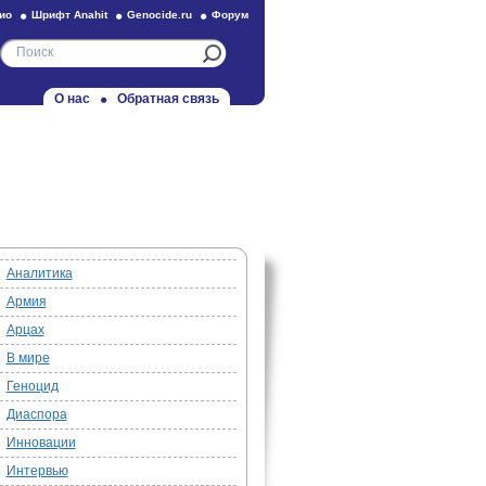
ио
Шрифт Anahit
Genocide.ru
Форум
О нас
Обратная связь
Аналитика
Армия
Арцах
В мире
Геноцид
Диаспора
Инновации
Интервью