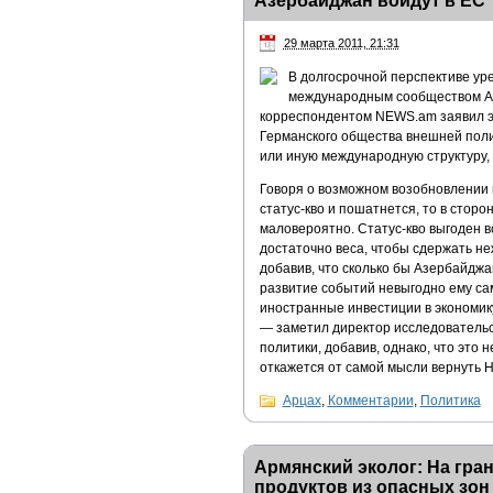
Азербайджан войдут в ЕС
29 марта 2011, 21:31
В долгосрочной перспективе ур
международным сообществом Арм
корреспондентом NEWS.am заявил эк
Германского общества внешней полит
или иную международную структуру,
Говоря о возможном возобновлении в
статус-кво и пошатнется, то в стор
маловероятно. Статус-кво выгоден 
достаточно веса, чтобы сдержать не
добавив, что сколько бы Азербайджа
развитие событий невыгодно ему сам
иностранные инвестиции в экономику
— заметил директор исследовательс
политики, добавив, однако, что это 
откажется от самой мысли вернуть Н
Арцах
,
Комментарии
,
Политика
Армянский эколог: На гра
продуктов из опасных зон