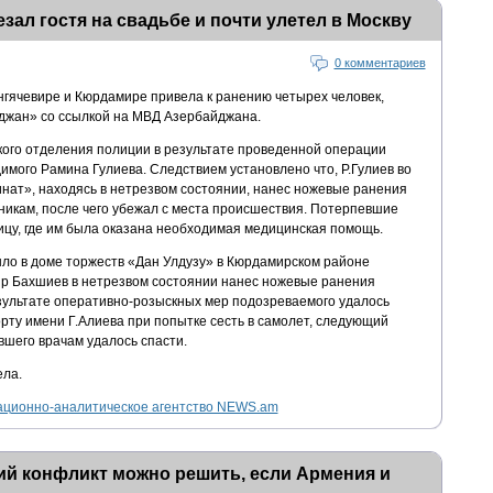
зал гостя на свадьбе и почти улетел в Москву
0 комментариев
гячевире и Кюрдамире привела к ранению четырех человек,
жан» со ссылкой на МВД Азербайджана.
кого отделения полиции в результате проведенной операции
имого Рамина Гулиева. Следствием установлено что, Р.Гулиев во
инат», находясь в нетрезвом состоянии, нанес ножевые ранения
нникам, после чего убежал с места происшествия. Потерпевшие
ицу, где им была оказана необходимая медицинская помощь.
ло в доме торжеств «Дан Улдузу» в Кюрдамирском районе
р Бахшиев в нетрезвом состоянии нанес ножевые ранения
зультате оперативно-розыскных мер подозреваемого удалось
ту имени Г.Алиева при попытке сесть в самолет, следующий
вшего врачам удалось спасти.
ела.
ционно-аналитическое агентство NEWS.am
ий конфликт можно решить, если Армения и