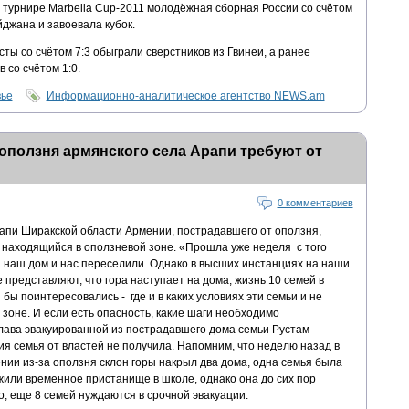
урнире Marbella Cup-2011 молодёжная сборная России со счётом
джана и завоевала кубок.
ты со счётом 7:3 обыграли сверстников из Гвинеи, а ранее
со счётом 1:0.
вье
Информационно-аналитическое агентство NEWS.am
оползня армянского села Арапи требуют от
0 комментариев
апи Ширакской области Армении, пострадавшего от оползня,
е находящийся в оползневой зоне. «Прошла уже неделя с того
я наш дом и нас переселили. Однако в высших инстанциях на наши
 представляют, что гора наступает на дома, жизнь 10 семей в
 бы поинтересовались - где и в каких условиях эти семьи и не
 зоне. И если есть опасность, какие шаги необходимо
ава эвакуированной из пострадавшего дома семьи Рустам
вия семья от властей не получила. Напомним, что неделю назад в
ии из-за оползня склон горы накрыл два дома, одна семья была
жили временное пристанище в школе, однако она до сих пор
о, еще 8 семей нуждаются в срочной эвакуации.