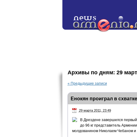
Архивы по дням:
29 март
«
Предыдущие записи
Енокян проиграл в схватке
29 марта 2011, 23:49
В Дрездене завершился первый 
до 96 кг представитель Армении
молдованином Николаем Чебаном и п