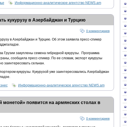
вье
Информационно-аналитическое агентство NEWS.am
ать кукурузу в Азербайджан и Турцию
0 комментариев
курузу в Азербайджан и Турцию. Об этом заявила пресс-спикер
дджгаладзе.
тва Грузии закуплены семена гибридной кукурузы. Программа
раны, сообщила пресс-спикер. По ее словам, экспорт кукурузы
но заинтересовать сельчан.
спортером кукурузы. Кукурузой уже заинтересовались Азербайджан
ладзе.
изнес
Информационно-аналитическое агентство NEWS.am
й монетой» появится на армянских столах в
0 комментариев