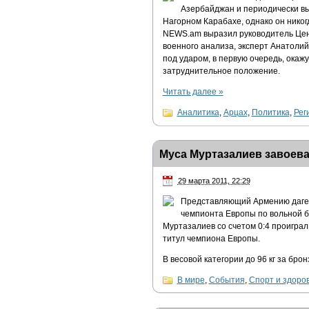
Азербайджан и периодически вы
Нагорном Карабахе, однако он никог
NEWS.am выразил руководитель Цент
военного анализа, эксперт Анатолий
под ударом, в первую очередь, окаж
затруднительное положение.
Читать далее
»
Аналитика
,
Арцах
,
Политика
,
Рег
Муса Муртазалиев завоев
29 марта 2011, 22:29
Представляющий Армению дагес
чемпионта Европы по вольной б
Муртазалиев со счетом 0:4 проигра
титул чемпиона Европы.
В весовой категории до 96 кг за бро
В мире
,
События
,
Спорт и здоро