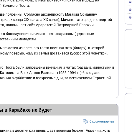
 или багарч с «счастливой монетой», появится в среду на
) Великого Поста.
две половины. Согласно архиепископу Магакии Орманяну
риарх конца XIX начала XX веков), Мичинк – это среда четвертой
ста, напоминает сайт Араратской Патриаршей Епархии.
него богослужения начинают петь шараканы (церковные
жественным мелодиям.
ыпекается из пресного теста постная гата (багарч), в которой
ному поверью, кому из семьи достанется кусок с этой монеткой,
го Поста были запрещены венчания и матах (раздача милостыни в
атоликоса Всех Армян Вазгена I (1955-1994 г.г.) было дано
чания в субботние и воскресные дни, за исключением Страстной
ы в Карабахе не будет
0 комментариев
джана в десятки раз превышает военный бюджет Армении, хоть