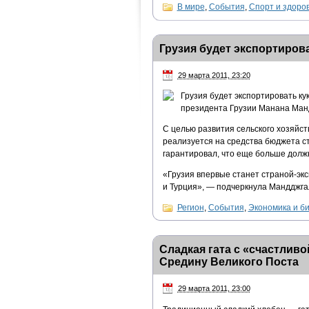
В мире
,
События
,
Спорт и здоро
Грузия будет экспортиров
29 марта 2011, 23:20
Грузия будет экспортировать ку
президента Грузии Манана Ман
С целью развития сельского хозяйс
реализуется на средства бюджета ст
гарантировал, что еще больше долж
«Грузия впервые станет страной-эк
и Турция», — подчеркнула Мандджга
Регион
,
События
,
Экономика и б
Сладкая гата с «счастливо
Средину Великого Поста
29 марта 2011, 23:00