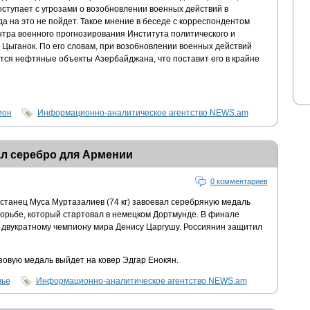
ступает с угрозами о возобновлении военных действий в
да на это не пойдет. Такое мнение в беседе с корреспондентом
ра военного прогнозирования Института политического и
 Цыганок. По его словам, при возобновлении военных действий
утся нефтяные объекты Азербайджана, что поставит его в крайне
ион
Информационно-аналитическое агентство NEWS.am
ал серебро для Армении
0 комментариев
танец Муса Муртазалиев (74 кг) завоевал серебряную медаль
орьбе, который стартовал в немецком Дортмунде. В финале
л двукратному чемпиону мира Денису Царгушу. Россиянин защитил
нзовую медаль выйдет на ковер Эдгар Енокян.
вье
Информационно-аналитическое агентство NEWS.am