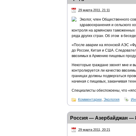
29 марта 2011, 21:11
Эколог, член Общественного со
здравоохранения и сельского х
контроля на армянских таможенных 
ряда других стран. Об этом в бесе
«После аварии на японской АЭС «Ф
до России, Китая и США. Следовател
ввозимых в Армению пищевых продук
Некоторые граждане звонят мне и вы
контролируется ли качество ввозим
границах должны подвергаться пров
начиная с пищевых, заканчивая техни
Специалисты обеспокоены, что «япо
Комментарии
,
Экология
Ин
Россия — Азербайджан — 
29 марта 2011, 20:21