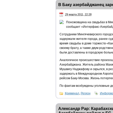
В Баку азербайджанец заре
29 марта 2011, 22:28
Поножовщина на свадьбах в Мин
сообщает «Интерфакс-Азербайд
Сотрудники Мингячевирского городс
задержали жителя города, ранее суд
время свадьбы в доме торжеств «Ка
своему брату, а также двум родстве
были доставлены в городскую больн
Аналогичное происшествие произош
Азербайджана. Житель района Махи
Мушвигу Наджафову и скрылся, в ре
задержать в Международном Аэропор
рейсом Баку-Москва. Жизнь потерпе
По фактам возбуждены уголовные д
Криминал
,
Регион
Информа
Александр Рар: Карабахск