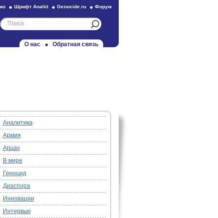
ио
Шрифт Anahit
Genocide.ru
Форум
О нас
Обратная связь
Аналитика
Армия
Арцах
В мире
Геноцид
Диаспора
Инновации
Интервью