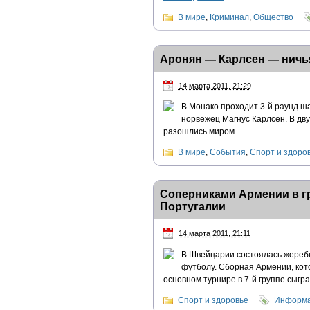
В мире
,
Криминал
,
Общество
Аронян — Карлсен — ничь
14 марта 2011, 21:29
В Монако проходит 3-й раунд ш
норвежец Магнус Карлсен. В дв
разошлись миром.
В мире
,
События
,
Спорт и здоро
Соперниками Армении в гр
Португалии
14 марта 2011, 21:11
В Швейцарии состоялась жеребь
футболу. Сборная Армении, кот
основном турнире в 7-й группе сыгра
Спорт и здоровье
Информа