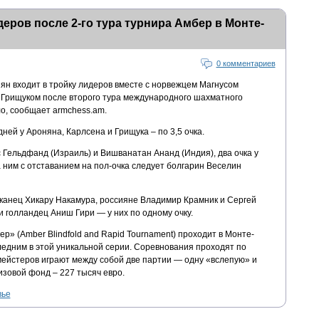
еров после 2-го тура турнира Амбер в Монте-
0 комментариев
ян входит в тройку лидеров вместе с норвежцем Магнусом
Грищуком после второго тура международного шахматного
о, сообщает armchess.am.
ней у Ароняна, Карлсена и Грищука – по 3,5 очка.
Гельдфанд (Израиль) и Вишванатан Ананд (Индия), два очка у
 ним с отставанием на пол-очка следует болгарин Веселин
анец Хикару Накамура, россияне Владимир Крамник и Сергей
и голландец Аниш Гири — у них по одному очку.
» (Amber Blindfold and Rapid Tournament) проходит в Монте-
следним в этой уникальной серии. Соревнования проходят по
мейстеров играют между собой две партии — одну «вслепую» и
зовой фонд – 227 тысяч евро.
вье