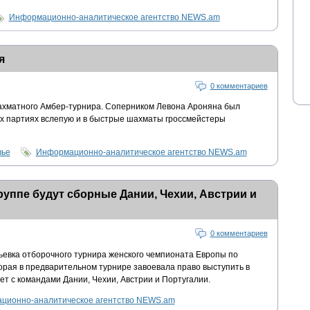
Информационно-аналитическое агентство NEWS.am
я
0 комментариев
ахматного Амбер-турнира. Соперником Левона Ароняна был
ух партиях вслепую и в быстрые шахматы гроссмейстеры
вье
Информационно-аналитическое агентство NEWS.am
уппе будут сборные Дании, Чехии, Австрии и
0 комментариев
евка отборочного турнира женского чемпионата Европы по
орая в предварительном турнире завоевала право выступить в
ет с командами Дании, Чехии, Австрии и Португалии.
ционно-аналитическое агентство NEWS.am