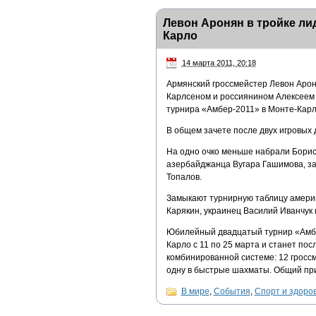
Левон Аронян в тройке лид
Карло
14 марта 2011, 20:18
Армянский гроссмейстер Левон Арон
Карлсеном и россиянином Алексеем 
турнира «Амбер-2011» в Монте-Карл
В общем зачете после двух игровых д
На одно очко меньше набрали Борис 
азербайджанца Вугара Гашимова, за
Топалов.
Замыкают турнирную таблицу америк
Карякин, украинец Василий Иванчук 
Юбилейный двадцатый турнир «Амбер
Карло с 11 по 25 марта и станет по
комбинированной системе: 12 гросс
одну в быстрые шахматы. Общий при
В мире
,
События
,
Спорт и здоро