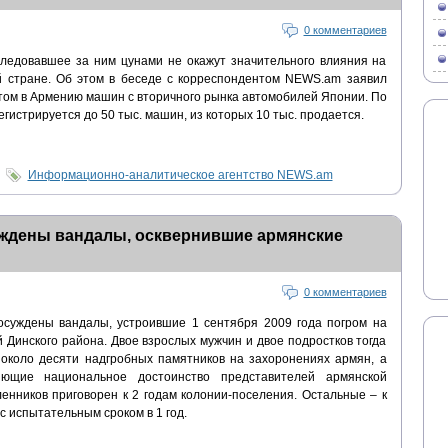
0 комментариев
ледовавшее за ним цунами не окажут значительного влияния на
й стране. Об этом в беседе с корреспондентом NEWS.am заявил
ом в Армению машин с вторичного рынка автомобилей Японии. По
егистрируется до 50 тыс. машин, из которых 10 тыс. продается.
Информационно-аналитическое агентство NEWS.am
уждены вандалы, осквернившие армянские
0 комментариев
осуждены вандалы, устроившие 1 сентября 2009 года погром на
Динского района. Двое взрослых мужчин и двое подростков тогда
 около десяти надгробных памятников на захоронениях армян, а
яющие национальное достоинство представителей армянской
енников приговорен к 2 годам колонии-поселения. Остальные – к
с испытательным сроком в 1 год.