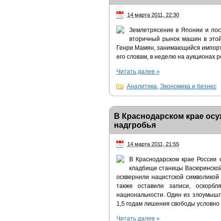
14 марта 2011, 22:30
Землетрясение в Японии и пос
вторичный рынок машин в это
Генри Мамян, занимающийся импорт
его словам, в неделю на аукционах р
Читать далее
»
Аналитика
,
Экономика и бизнес
В Краснодарском крае ос
надгробья
14 марта 2011, 21:55
В Краснодарском крае России 
кладбище станицы Васюринской 
осквернили нацистской символикой
также оставили записи, оскорбл
национальности. Один из злоумышл
1,5 годам лишения свободы условно 
Читать далее
»