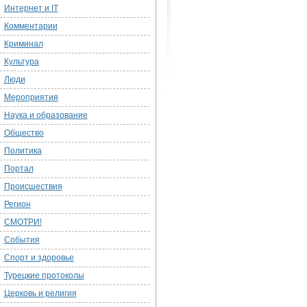
Интернет и IT
Комментарии
Криминал
Культура
Люди
Мероприятия
Наука и образование
Общество
Политика
Портал
Происшествия
Регион
СМОТРИ!
События
Спорт и здоровье
Турецкие протоколы
Церковь и религия