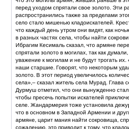
что это могилы армян, живших раньше в эт
перед уходом спрятали свое золото. Эти р
распространились также за пределами этог
село стало мишенью кладоискателей. Крес
что каждый день утром они видят, как ноч
в разных частях села, чтобы найти сокров
Ибрагим Кесималь сказал, что армяне пере
спрятали золото в могилах, так как думали,
уважение к могилам и не будут трогать их.
наши старшие. Говорят, что некоторым уда
золото. В этот период увеличилось количе
села»,– сказал житель села Мурад. Глава
Дурмуш отметил, что они вынужденно стал
чтобы пресечь попытки искателей приключе
селе. Жандармерия тоже установила дежур
что в основном в Западной Армении и друг
армяне, царит мания найти сокровища, сп
сожалению, это приводит к тому, что клад