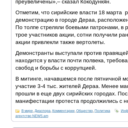
преувеличены»,– сказал Кокодункян.
Отметим, что сирийские власти 18 марта 
демонстрацию в городе Дераа, расположен
По толпе стреляли боевыми патронами, в 
трое участников акции, сотни получили ран
акции привлекли также вертолеты.
Демонстранты выступали против правящей 
находится у власти почти полвека, требов
свобод и борьбы с коррупцией.
В митинге, начавшемся после пятничной м
участие 3-4 тыс. жителей Дераа. Менее м
прошли в еще двух сирийских городах. Пос
манифестации протеста продолжились с н
В мире
,
Диаспора
,
Комментарии
,
Общество
,
Политика
Инф
агентство NEWS.am