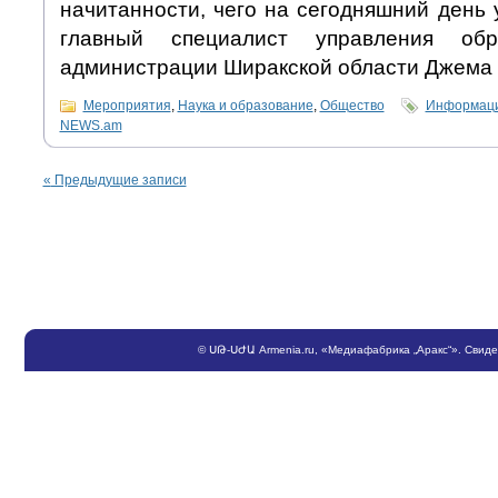
начитанности, чего на сегодняшний день у
главный специалист управления обр
администрации Ширакской области Джема 
Мероприятия
,
Наука и образование
,
Общество
Информаци
NEWS.am
«
Предыдущие записи
©
ՍԹ
-
ՍԺԱ
Armenia.ru
, «Медиафабрика „Аракс“». Свид