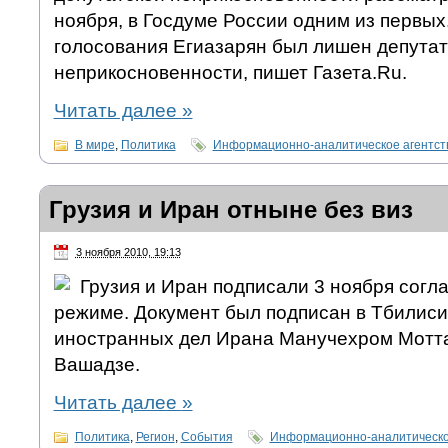
ноября, в Госдуме России одним из первых
голосования Егиазарян был лишен депутат
неприкосновенности, пишет Газета.Ru.
Читать далее
»
В мире
,
Политика
Информационно-аналитическое агентс
Грузия и Иран отныне без виз
3 ноября 2010, 19:13
Грузия и Иран подписали 3 ноября согл
режиме. Документ был подписан в Тбилис
иностранных дел Ирана Манучехром Мотта
Вашадзе.
Читать далее
»
Политика
,
Регион
,
События
Информационно-аналитическо