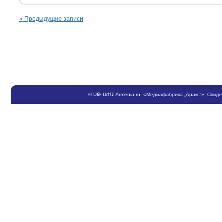
«
Предыдущие записи
©
ՍԹ
-
ՍԺԱ
Armenia.ru
, «Медиафабрика „Аракс“». Свид