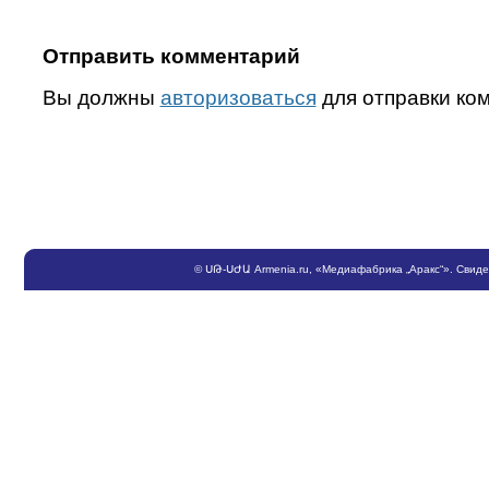
Отправить комментарий
Вы должны
авторизоваться
для отправки ко
©
ՍԹ
-
ՍԺԱ
Armenia.ru
, «Медиафабрика „Аракс“». Свид