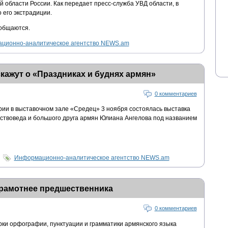
 области России. Как передает пресс-служба УВД области, в
 его экстрадиции.
ообщаются.
ционно-аналитическое агентство NEWS.am
скажут о «Праздниках и буднях армян»
0 комментариев
рии в выставочном зале «Средец» 3 ноября состоялась выставка
ствоведа и большого друга армян Юлиана Ангелова под названием
Информационно-аналитическое агентство NEWS.am
 грамотнее предшественника
0 комментариев
ки орфографии, пунктуации и грамматики армянского языка