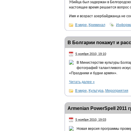
Убийца был задержан в Белгородской
настоящее время решается вопрос о
Имя и возраст азербайджанца не с
В мире
,
Криминал
Информа
В Болгарии покажут и рас
5 ноября 2010, 19:10
В Министерстве культуры Болга
фотографий талантливого искус
«Праздники и будни армян».
Читать далее
»
В мире
,
Культура
,
Мероприятия
Armenian PowerSpell 2011
5 ноября 2010, 19:03
Новая версия программы провер