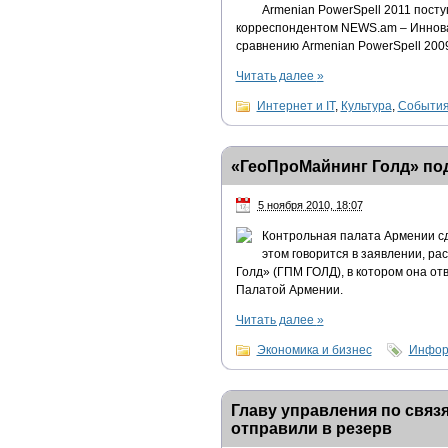
Armenian PowerSpell 2011 поступ
корреспондентом NEWS.am – Инновац
сравнению Armenian PowerSpell 200
Читать далее
»
Интернет и IT
,
Культура
,
Событи
«ГеоПроМайнинг Голд» под
5 ноября 2010, 18:07
Контрольная палата Армении с
этом говорится в заявлении, р
Голд» (ГПМ ГОЛД), в котором она от
Палатой Армении.
Читать далее
»
Экономика и бизнес
Инфор
Главу управления по свя
отправили в резерв