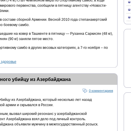
н (74 кг) стал чемпионом мира по спортивному самбо, в ходе
мирового первенства, сообщили в пятницу агентству «Новости-
лики.
в составе сборной Армении. Весной 2010 года степанакертский
о боевому самбо.
дшие на ковер в Ташкенте в пятницу — Рузанна Саркисян (48 кг),
инян (90 кг) заняли пятое место.
ртивному самбо в других весовых категориях, а 7-го ноября – по
 здоровье
ного убийцу из Азербайджана
0 комментариев
убийцу из Азербайджана, который несколько лет назад
ой армии и скрывался в России.
нным, вызвал широкий резонанс у азербайджанской
ент Азербайджана взял дело под личный контроль.
йджана объявили мужчину в межгосударственный розыск.