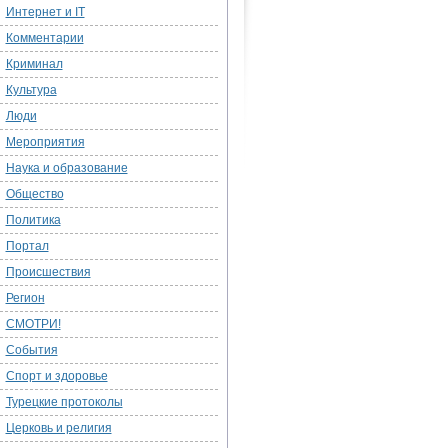
Интернет и IT
Комментарии
Криминал
Культура
Люди
Мероприятия
Наука и образование
Общество
Политика
Портал
Происшествия
Регион
СМОТРИ!
События
Спорт и здоровье
Турецкие протоколы
Церковь и религия