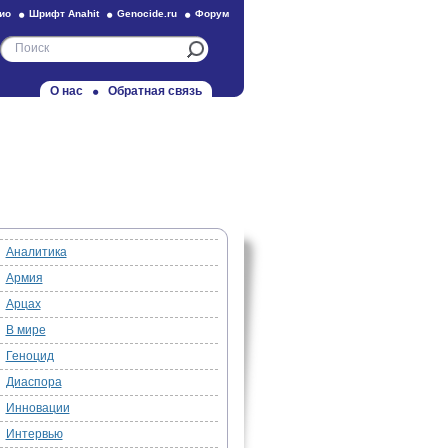
ио
Шрифт Anahit
Genocide.ru
Форум
О нас
Обратная связь
Аналитика
Армия
Арцах
В мире
Геноцид
Диаспора
Инновации
Интервью