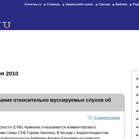
Armenia.ru
Словарь
Армянский салон
Смотри
Библия
Рад
ря 2010
ание относительно муссируемых слухов об
0 комментариев
сности (СНБ) Армении отказываются комментировать
ке главы СНБ Горика Акопяна. В беседе с корреспондентом
ацбезопасности Армении Арцвин Баграмян не пожелал