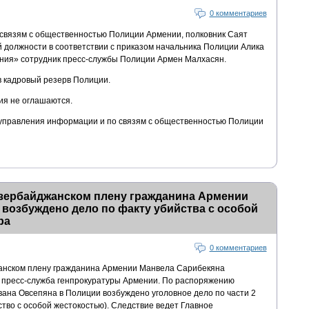
0 комментариев
связям с общественностью Полиции Армении, полковник Саят
должности в соответствии с приказом начальника Полиции Алика
ния» сотрудник пресс-службы Полиции Армен Малхасян.
в кадровый резерв Полиции.
ия не оглашаются.
 управления информации и по связям с общественностью Полиции
азербайджанском плену гражданина Армении
возбуждено дело по факту убийства с особой
ра
0 комментариев
жанском плену гражданина Армении Манвела Сарибекяна
 пресс-служба генпрокуратуры Армении. По распоряжению
вана Овсепяна в Полиции возбуждено уголовное дело по части 2
ство с особой жестокостью). Следствие ведет Главное