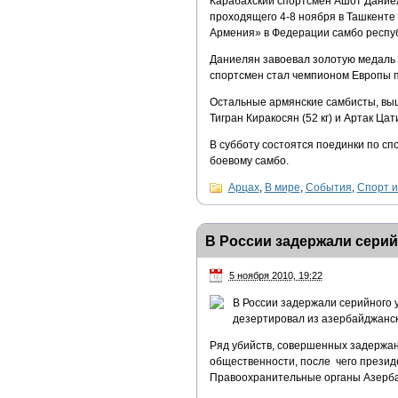
Карабахский спортсмен Ашот Даниеля
проходящего 4-8 ноября в Ташкенте 
Армения» в Федерации самбо респуб
Даниелян завоевал золотую медаль 
спортсмен стал чемпионом Европы п
Остальные армянские самбисты, выше
Тигран Киракосян (52 кг) и Артак Цат
В субботу состоятся поединки по спо
боевому самбо.
Арцах
,
В мире
,
События
,
Спорт и
В России задержали серий
5 ноября 2010, 19:22
В России задержали серийного 
дезертировал из азербайджанск
Ряд убийств, совершенных задержа
общественности, после чего презид
Правоохранительные органы Азерба