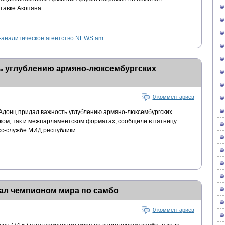
тавке Акопяна.
аналитическое агентство NEWS.am
ь углублению армяно-люксембургских
0 комментариев
Адонц придал важность углублению армяно-люксембургских
ском, так и межпарламентском форматах, сообщили в пятницу
сс-службе МИД республики.
ал чемпионом мира по самбо
0 комментариев