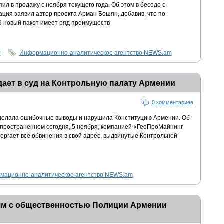
ил в продажу с ноября текущего года. Об этом в беседе с
ия заявил автор проекта Арман Бошян, добавив, что по
9 новый пакет имеет ряд преимуществ
я
Информационно-аналитическое агентство NEWS.am
ает в суд на Контрольную палату Армении
0 комментариев
делала ошибочные выводы и нарушила Конституцию Армении. Об
аспространенном сегодня, 5 ноября, компанией «ГеоПроМайнинг
вергает все обвинения в свой адрес, выдвинутые Контрольной
мационно-аналитическое агентство NEWS.am
зям с общественностью Полиции Армении