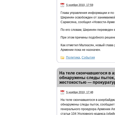
5 ноября 2010, 17:59
Глава управления информации и по 
Ширинян освобожден от занимаемой 
Саркисяна, сообщил «Новости-Арме
По его словам, Ширинян переведен 
При этом причины подобного решен
Как отметил Малхасян, новый глава
Армении пока не назначен.
Политика
,
События
На теле скончавшегося в 
обнаружены следы пыток, 
жестокостью — прокурату
5 ноября 2010, 17:48
На теле скончавшегося в азербайд
обнаружены следы пыток, сообщает
генерального прокурора Армении Аг
статьи 104 Уголовного кодекса (убий