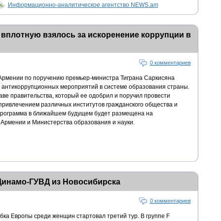
Информационно-аналитическое агентство NEWS.am
вплотную взялось за искоренение коррупции в
0 комментариев
Армении по поручению премьер-министра Тиграна Саркисяна
 антикоррупционных мероприятий в системе образования страны.
аве правительства, который ее одобрил и поручил провести
привлечением различных институтов гражданского общества и
рограмма в ближайшем будущем будет размещена на
Армении и Министерства образования и науки.
Динамо-ГУВД из Новосибирска
0 комментариев
бка Европы среди женщин стартовал третий тур. В группе F