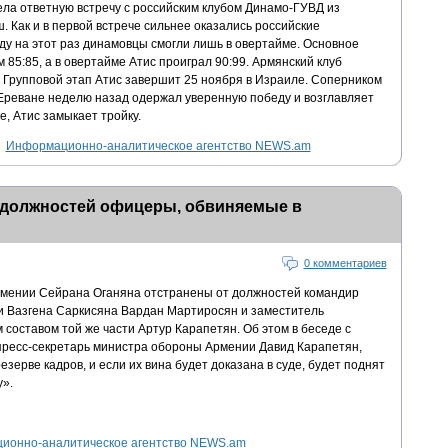
ела ответную встречу с российским клубом Динамо-ГУВД из
. Как и в первой встрече сильнее оказались российские
ду на этот раз динамовцы смогли лишь в овертайме. Основное
 85:85, а в овертайме Атис проиграл 90:99. Армянский клуб
 Групповой этап Атис завершит 25 ноября в Израиле. Соперником
 Ереване неделю назад одержал уверенную победу и возглавляет
е, Атис замыкает тройку.
Информационно-аналитическое агентство NEWS.am
 должностей офицеры, обвиняемые в
0 комментариев
мении Сейрана Оганяна отстранены от должностей командир
и Вазгена Саркисяна Вардан Мартиросян и заместитель
 составом той же части Артур Карапетян. Об этом в беседе с
ресс-секретарь министра обороны Армении Давид Карапетян,
резерве кадров, и если их вина будет доказана в суде, будет поднят
».
ионно-аналитическое агентство NEWS.am