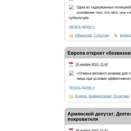
Одна из задержанных полицией 
основании того, что, мол, она «
субкультуре.
Читать далее
»
Общество
,
События
Инфор
Европа откроет «безвизо
18 ноября 2010, 21:42
«Отмена визового режима для с
лишь при условии эффективного
Читать далее
»
В мире
,
Комментарии
,
Политика
Армянский депутат: Деяте
покровителя
18 ноября 2010, 21:31