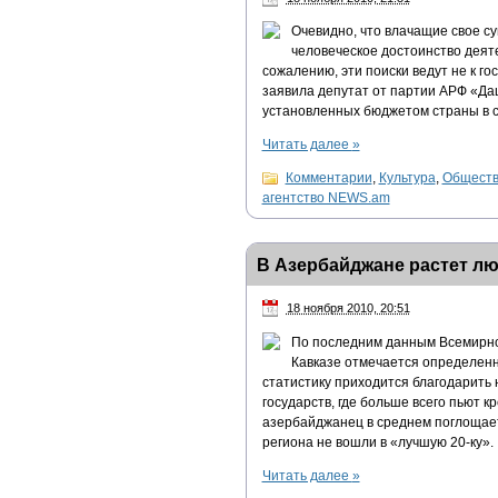
Очевидно, что влачащие свое су
человеческое достоинство деяте
сожалению, эти поиски ведут не к го
заявила депутат от партии АРФ «Да
установленных бюджетом страны в с
Читать далее
»
Комментарии
,
Культура
,
Общест
агентство NEWS.am
В Азербайджане растет лю
18 ноября 2010, 20:51
По последним данным Всемирно
Кавказе отмечается определенн
статистику приходится благодарить н
государств, где больше всего пьют 
азербайджанец в среднем поглощает 
региона не вошли в «лучшую 20-ку».
Читать далее
»