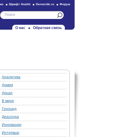
ио
Шрифт Anahit
Genocide.ru
Форум
О нас
Обратная связь
Аналитика
Армия
Арцах
В мире
Геноцид
Диаспора
Инновации
Интервью