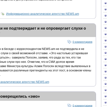
Информационно-аналитическое агентство NEWS.am
 не подтверждает и не опровергает слухи о
е
0 комментариев
н в беседе с корреспондентом NEWS.am не подтвердила и не
слухи о своей возможной отставке. «Это настолько устаревшая
аться»,- заверила Погосян, заявив, что рада за тех, кто так
ные слухи про нее. Отметим, что в СМИ долгое время
тавке Министра культуры Асмик Погосян вследствие выявленных в
зываются различные претенденты на этот пост, в основном члены
.
аналитическое агентство NEWS.am
померещились «эмо»
0 комментариев