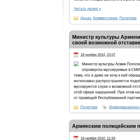
Читать далее
»
Арцах
,
Комментарии
,
Политика
Министр культуры Армении
своей возможной отставк
18 ноября 2010, 23:07
Министр культуры Асмик Погося
опровергла муссируемые в СМИ 
тема, что я даже не хочу к ней обращ
интенсивно распространяется подоб
муссируются слухи о возможной отс
этой сфере нарушений. При этом на
от правящей Республиканкой партии
Политика
Информационно-
Армянским полицейским 
18 ноября 2010, 21:50