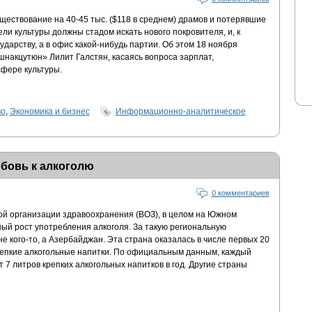
ществование на 40-45 тыс. ($118 в среднем) драмов и потерявшие
ли культуры должны стадом искать нового покровителя, и, к
сударству, а в офис какой-нибудь партии. Об этом 18 ноября
шнакцутюн» Лилит Галстян, касаясь вопроса зарплат,
фере культуры.
во
,
Экономика и бизнес
Информационно-аналитическое
бовь к алкоголю
0 комментариев
й организации здравоохранения (ВОЗ), в целом на Южном
ый рост употребления алкоголя. За такую региональную
е кого-то, а Азербайджан. Эта страна оказалась в числе первых 20
крепкие алкогольные напитки. По официальным данным, каждый
7 литров крепких алкогольных напитков в год. Другие страны