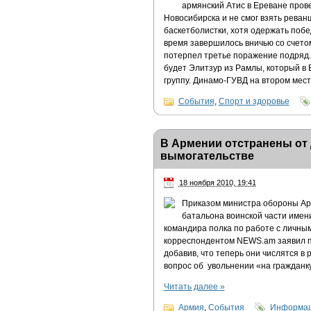
армянский Атис в Ереване пров
Новосибирска и не смог взять реванш
баскетболистки, хотя одержать побе
время завершилось вничью со счетом
потерпел третье поражение подряд.
будет Элитзур из Рамлы, который в
группу. Динамо-ГУВД на втором мест
События
,
Спорт и здоровье
В Армении отстранены от
вымогательстве
18 ноября 2010, 19:41
Приказом министра обороны Ар
батальона воинской части имен
командира полка по работе с личным
корреспондентом NEWS.am заявил п
добавив, что теперь они числятся в 
вопрос об увольнении «на гражданку
Читать далее
»
Армия
,
События
Информац