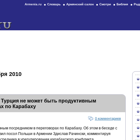
Armenia.ru
Словарь
Армянский салон
Смотри
Библия
Рад
бря 2010
 Турция не может быть продуктивным
х по Карабаху
0 комментариев
ным посредником в переговорах по Карабаху. Об этом в беседе с
ил посол Польши в Армении Здислав Рачински, комментируя
средника в урегулировании карабахского конфликта.