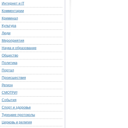
Интернет и IT
Комментарии
Криминал
Культура
Люди
Мероприятия
Наука и образование
Общество
Политика
Портал
Происшествия
Регион
СМОТРИ!
События
Спорт и здоровье
Турецкие протоколы
Церковь и религия