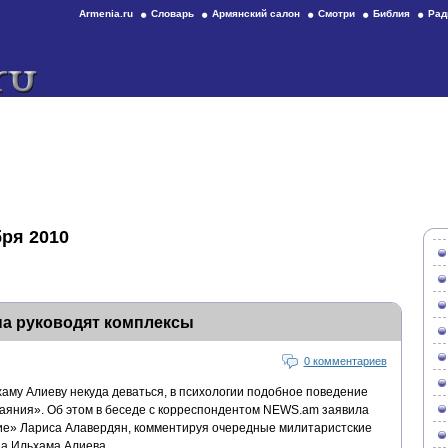
Armenia.ru
Словарь
Армянский салон
Смотри
Библия
Рад
бря 2010
а руководят комплексы
0 комментариев
му Алиеву некуда деваться, в психологии подобное поведение
чаяния». Об этом в беседе с корреспондентом NEWS.am заявила
ие» Лариса Алавердян, комментируя очередные милитаристские
а Ильхама Алиева.