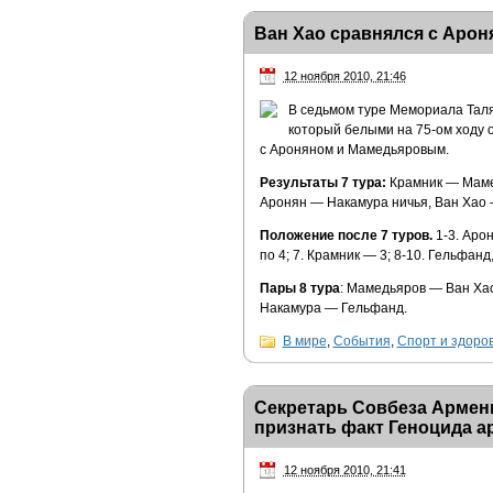
Ван Хао сравнялся с Аро
12 ноября 2010, 21:46
В седьмом туре Мемориала Таля
который белыми на 75-ом ходу 
с Ароняном и Мамедьяровым.
Результаты 7 тура:
Крамник — Мамед
Аронян — Накамура ничья, Ван Хао 
Положение после 7 туров.
1-3. Арон
по 4; 7. Крамник — 3; 8-10. Гельфан
Пары 8 тура
: Мамедьяров — Ван Ха
Накамура — Гельфанд.
В мире
,
События
,
Спорт и здоро
Секретарь Совбеза Армен
признать факт Геноцида а
12 ноября 2010, 21:41