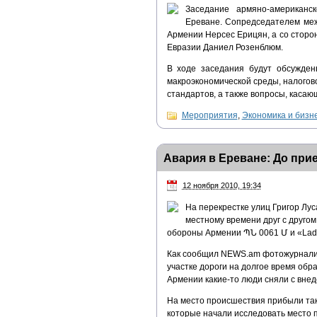
Заседание армяно-американс
Ереване. Сопредседателем меж
Армении Нерсес Ерицян, а со стор
Евразии Даниел Розенблюм.
В ходе заседания будут обсужден
макроэкономической среды, налого
стандартов, а также вопросы, касаю
Мероприятия
,
Экономика и бизн
Авария в Ереване: До при
12 ноября 2010, 19:34
На перекрестке улиц Григор Лус
местному времени друг с друго
обороны Армении ՊՆ 0061 Մ и «Lada 
Как сообщил NEWS.am фотожурналист
участке дороги на долгое время обр
Армении какие-то люди сняли с вн
На место происшествия прибыли та
которые начали исследовать место 