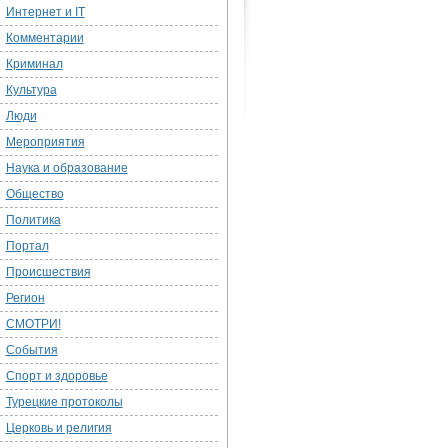
Интернет и IT
Комментарии
Криминал
Культура
Люди
Мероприятия
Наука и образование
Общество
Политика
Портал
Происшествия
Регион
СМОТРИ!
События
Спорт и здоровье
Турецкие протоколы
Церковь и религия