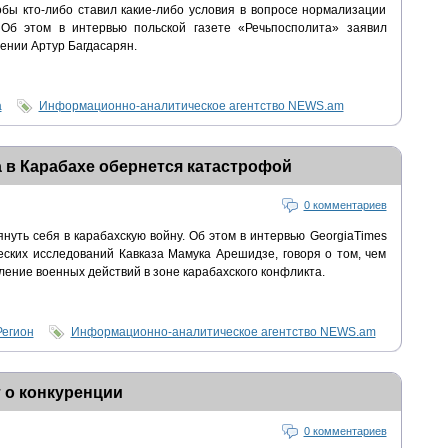
бы кто-либо ставил какие-либо условия в вопросе нормализации
Об этом в интервью польской газете «Речьпосполита» заявил
ении Артур Багдасарян.
а
Информационно-аналитическое агентство NEWS.am
а в Карабахе обернется катастрофой
0 комментариев
януть себя в карабахскую войну. Об этом в интервью GeorgiaTimes
еских исследований Кавказа Мамука Арешидзе, говоря о том, чем
ение военных действий в зоне карабахского конфликта.
Регион
Информационно-аналитическое агентство NEWS.am
 о конкуренции
0 комментариев