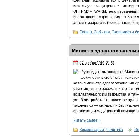
компании подключаться к Централ
используя защищенное интернет
ОПТИМУМ WARM, реализованный с 
оперативного управления на базе
автоматизировать бизнес-процесс п
Регион
,
События
,
Экономика и б
Министр здравоохранения 
12 ноября 2010, 21:51
Руководитель аппарата Минист
должности в силу того, что ист
заявил министр здравоохранения А
отметив, что не рассматривает в по
возглавляемого им ведомства, а такж
уже 8 лет работает в качестве руков
закончился — он ушел, и был назна
организации медицинской помощи В
Читать далее
»
Комментарии
,
Политика
Ин