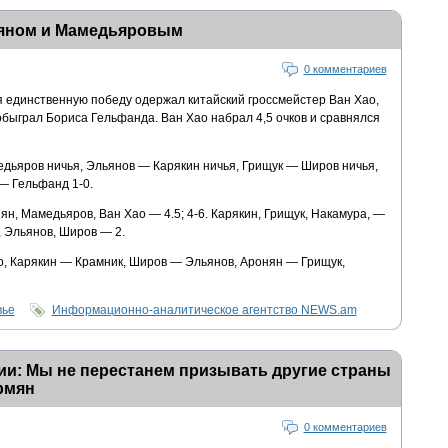
няном и Мамедьяровым
0 комментариев
 единственную победу одержал китайский гроссмейстер Ван Хао,
обыграл Бориса Гельфанда. Ван Хао набрал 4,5 очков и сравнялся
ьяров ничья, Эльянов — Карякин ничья, Грищук — Широв ничья,
— Гельфанд 1-0.
ян, Мамедьяров, Ван Хао — 4.5; 4-6. Карякин, Грищук, Накамура, —
д, Эльянов, Широв — 2.
о, Карякин — Крамник, Широв — Эльянов, Аронян — Грищук,
вье
Информационно-аналитическое агентство NEWS.am
ии: Мы не перестанем призывать другие страны
рмян
0 комментариев