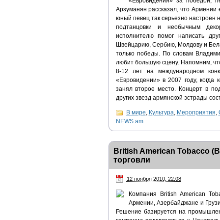
«Евровидения» за победой, п
Арзуманян рассказал, что Армении 
юный певец так серьезно настроен н
подтанцовки и необычным деко
исполнителю помог написать дру
Швейцарию, Сербию, Молдову и Белар
только победы. По словам Владими
любит большую сцену. Напомним, чт
8-12 лет на международном конк
«Евровидении» в 2007 году, когда
занял второе место. Концерт в п
других звезд армянской эстрады сост
В мире
,
Культура
,
Мероприятия
,
NEWS.am
British American Tobacco
торговли
12 ноября 2010, 22:08
Компания British American T
Армении, Азербайджане и Груз
Решение базируется на промышлен