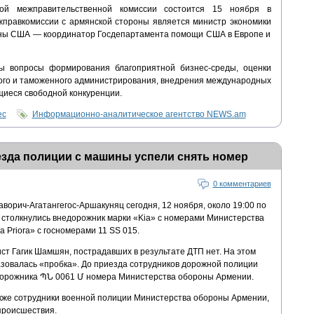
кой межправительственной комиссии состоится 15 ноября в
правкомиссии с армянской стороны является министр экономики
оны США — координатор Госдепартамента помощи США в Европе и
ы вопросы формирования благоприятной бизнес-среды, оценки
вого и таможенного администрирования, внедрения международных
щиеся свободной конкуренции.
ес
Информационно-аналитическое агентство NEWS.am
езда полиции с машины успели снять номер
0 комментариев
аворич-Агатангегос-Аршакуняц сегодня, 12 ноября, около 19:00 по
м столкнулись внедорожник марки «Kia» с номерами Министерства
Priora» с госномерами 11 SS 015.
 Гагик Шамшян, пострадавших в результате ДТП нет. На этом
азовалась «пробка». До приезда сотрудников дорожной полиции
едорожника ՊՆ 0061 Մ номера Министерства обороны Армении.
кже сотрудники военной полиции Министерства обороны Армении,
происшествия.