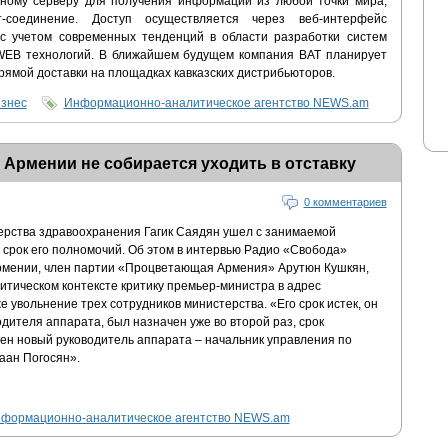
ьному серверу для получения информации из любой точки мира,
-соединение. Доступ осуществляется через веб-интерфейс
учетом современных тенденций в области разработки систем
 WEB технологий. В ближайшем будущем компания BAT планирует
рямой доставки на площадках кавказских дистрибьюторов.
изнес
Информационно-аналитическое агентство NEWS.am
Армении не собирается уходить в отставку
0 комментариев
ерства здравоохранения Гагик Саядян ушел с занимаемой
ек срок его полномочий. Об этом в интервью Радио «Свобода»
рмении, член партии «Процветающая Армения» Арутюн Кушкян,
литическом контексте критику премьер-министра в адрес
е увольнение трех сотрудников министерства. «Его срок истек, он
одителя аппарата, был назначен уже во второй раз, срок
чен новый руководитель аппарата – начальник управления по
аан Погосян».
формационно-аналитическое агентство NEWS.am