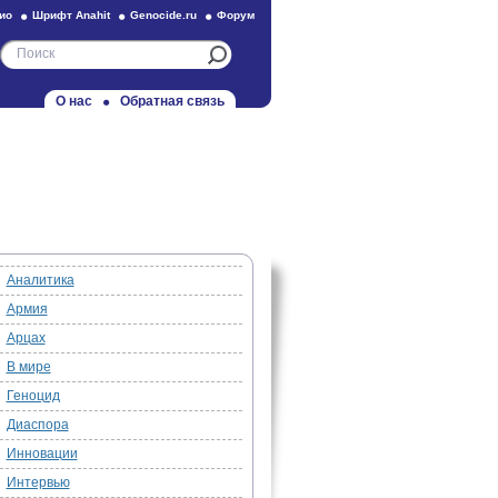
ио
Шрифт Anahit
Genocide.ru
Форум
О нас
Обратная связь
Аналитика
Армия
Арцах
В мире
Геноцид
Диаспора
Инновации
Интервью