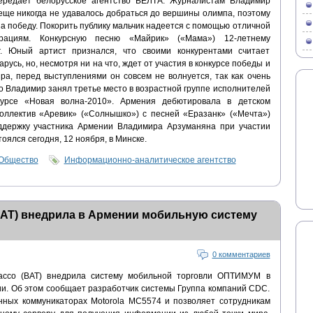
ередает белорусское агентство БЕЛТА. Журналистам Владимир
еще никогда не удавалось добраться до вершины олимпа, поэтому
а победу. Покорить публику мальчик надеется с помощью отличной
рациям. Конкурсную песню «Майрик» («Мама») 12-летнему
г. Юный артист признался, что своими конкурентами считает
усь, но, несмотря ни на что, ждет от участия в конкурсе победы и
ра, перед выступлениями он совсем не волнуется, так как очень
о Владимир занял третье место в возрастной группе исполнителей
урсе «Новая волна-2010». Армения дебютировала в детском
 коллектив «Аревик» («Солнышко») с песней «Еразанк» («Мечта»)
оддержку участника Армении Владимира Арзуманяна при участии
оялся сегодня, 12 ноября, в Минске.
Общество
Информационно-аналитическое агентство
 (BAT) внедрила в Армении мобильную систему
0 комментариев
obacco (BAT) внедрила систему мобильной торговли ОПТИМУМ в
ии. Об этом сообщает разработчик системы Группа компаний CDC.
ных коммуникаторах Motorola MC5574 и позволяет сотрудникам