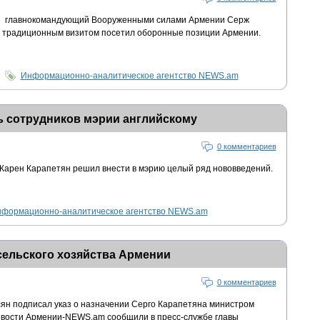
й главнокомандующий Вооруженными силами Армении Серж
, с традиционным визитом посетил оборонные позиции Армении.
Информационно-аналитическое агентство NEWS.am
ь сотрудников мэрии английскому
0 комментариев
Карен Карапетян решил внести в мэрию целый ряд нововведений.
формационно-аналитическое агентство NEWS.am
сельского хозяйства Армении
0 комментариев
ян подписал указ о назначении Серго Карапетяна министром
Новости Армении-NEWS.am сообщили в пресс-службе главы