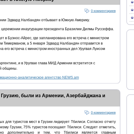
0 комментариев
нии Эдвард Налбандян отбывает в Южную Америку.
на церемонии инаугурации президента Бразилии Дилмы Руссеффа.
т в Буэнос-Айрес, где запланирована его встреча с министром
м Тимерманом, а 5 января Эдвард Налбандян отправится в
на его встреча с министром иностранных дел Уругвая Луисом
Аргентине, и в Уругвае глава МИД Армении встретится с
й общины.
ационно-аналитическое агентство NEWS.am
 Грузию, были из Армении, Азербайджана и
0 комментариев
х для туристов мест в Грузии лидирует Тбилиси. Согласно отчету
ризму Грузии, 75% туристов посещают Тбилиси. Следует отметить,
но дополнительно и тем, что Тбилиси является главным