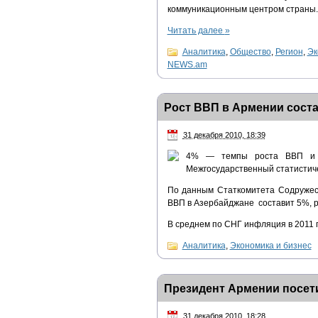
коммуникационным центром страны. 
Читать далее
»
Аналитика
,
Общество
,
Регион
,
Эк
NEWS.am
Рост ВВП в Армении сост
31 декабря 2010, 18:39
4% — темпы роста ВВП и 6
Межгосударственный статистиче
По данным Статкомитета Содружес
ВВП в Азербайджане составит 5%, р
В среднем по СНГ инфляция в 2011 г
Аналитика
,
Экономика и бизнес
Президент Армении посет
31 декабря 2010, 18:28