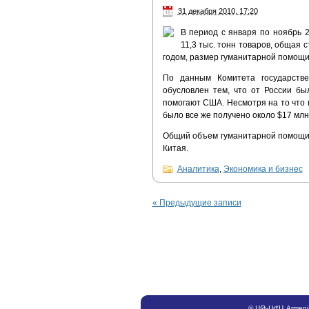
31 декабря 2010, 17:20
В период с января по ноябрь 
11,3 тыс. тонн товаров, общая
годом, размер гуманитарной помощи
По данным Комитета государстве
обусловлен тем, что от России б
помогают США. Несмотря на то что п
было все же получено около $17 млн.
Общий объем гуманитарной помощи о
Китая.
Аналитика
,
Экономика и бизнес
«
Предыдущие записи
©
ՍԹ
-
ՍԺԱ
Armeni