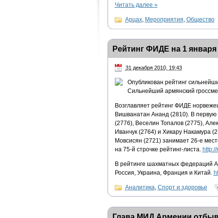
Читать далее
»
Арцах
,
Мероприятия
,
Общество
Рейтинг ФИДЕ на 1 января 
31 декабря 2010, 19:43
Опубликован рейтинг сильнейши
Сильнейший армянский гроссмей
Возглавляет рейтинг ФИДЕ норвежец
Вишванатан Ананд (2810). В первую 
(2776), Веселин Топалов (2775), Ал
Иванчук (2764) и Хикару Накамура
Мовсисян (2721) занимает 26-е мест
на 75-й строчке рейтинг-листа.
http:/
В рейтинге шахматных федераций А
Россия, Украина, Франция и Китай.
h
Аналитика
,
Спорт и здоровье
Глава МИД Армении отбы