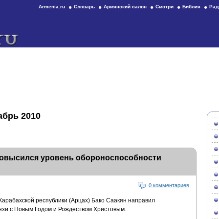
Armenia.ru
Словарь
Армянский салон
Смотри
Библия
Рад
абрь 2010
 повысился уровень обороноспособности
0 комментариев
Карабахской республики (Арцах) Бако Саакян направил
язи с Новым Годом и Рождеством Христовым: