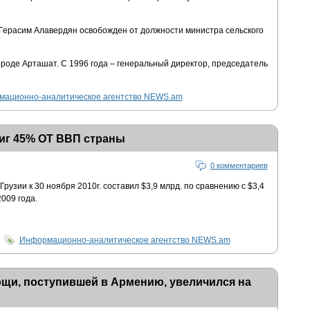
Герасим Алавердян освобожден от должности министра сельского
ороде Арташат. С 1996 года – генеральный директор, председатель
ационно-аналитическое агентство NEWS.am
иг 45% ОТ ВВП страны
0 комментариев
рузии к 30 ноября 2010г. составил $3,9 млрд. по сравнению с $3,4
009 года.
Информационно-аналитическое агентство NEWS.am
щи, поступившей в Армению, увеличился на