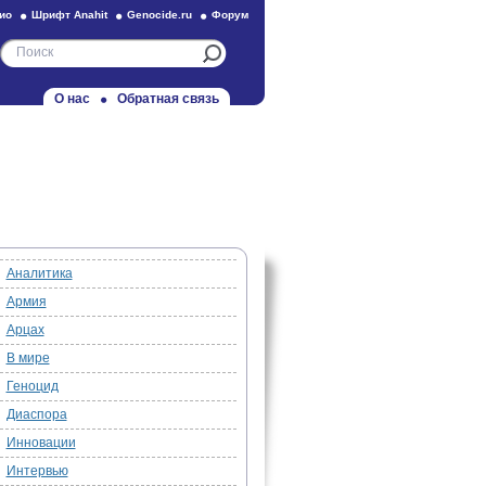
ио
Шрифт Anahit
Genocide.ru
Форум
О нас
Обратная связь
Аналитика
Армия
Арцах
В мире
Геноцид
Диаспора
Инновации
Интервью