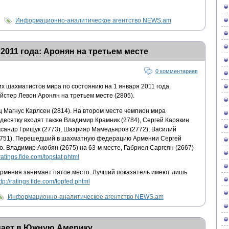
Информационно-аналитическое агентство NEWS.am
2011 года: Аронян на третьем месте
0 комментариев
х шахматистов мира по состоянию на 1 января 2011 года.
стер Левон Аронян на третьем месте (2805).
 Магнус Карлсен (2814). На втором месте чемпион мира
десятку входят также Владимир Крамник (2784), Сергей Карякин
ександр Грищук (2773), Шахрияр Мамедьяров (2772), Василий
 (2751). Перешедший в шахматную федерацию Армении Сергей
о. Владимир Акобян (2675) на 63-м месте, Габриел Саргсян (2667)
/ratings.fide.com/topstat.phtml
рмения занимает пятое место. Лучший показатель имеют лишь
ttp://ratings.fide.com/topfed.phtml
Информационно-аналитическое агентство NEWS.am
вает в Южную Америку