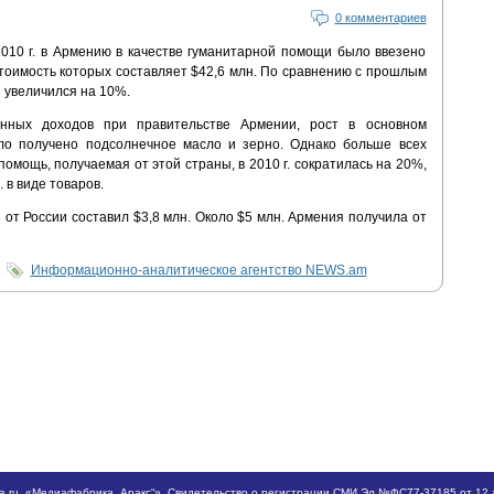
0 комментариев
2010 г. в Армению в качестве гуманитарной помощи было ввезено
 стоимость которых составляет $42,6 млн. По сравнению с прошлым
 увеличился на 10%.
нных доходов при правительстве Армении, рост в основном
ыло получено подсолнечное масло и зерно. Однако больше всех
омощь, получаемая от этой страны, в 2010 г. сократилась на 20%,
 в виде товаров.
т России составил $3,8 млн. Около $5 млн. Армения получила от
Информационно-аналитическое агентство NEWS.am
a.ru
, «Медиафабрика „Аракс“». Свидетельство о регистрации СМИ Эл №ФС77-37185 от 12 а