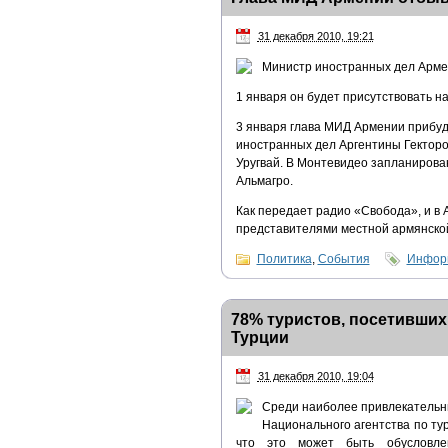
31 декабря 2010, 19:21
Министр иностранных дел Арме
1 января он будет присутствовать 
3 января глава МИД Армении прибуде
иностранных дел Аргентины Гекторо
Уругвай. В Монтевидео запланирова
Альмагро.
Как передает радио «Свобода», и в 
представителями местной армянско
Политика
,
События
Информ
78% туристов, посетивших
Турции
31 декабря 2010, 19:04
Среди наиболее привлекательны
Национального агентства по ту
что это может быть обусловле