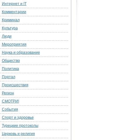
Интернет и IT
Комментарии
Криминал
Культура
Люди
Мероприятия
Наука и образование
Общество
Политика
Портал
Происшествия
Регион
СМОТРИ!
События
Спорт и здоровье
Турецкие протоколы
Церковь и религия