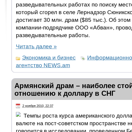
разведывательных работах по поиску мест
который сгорел в селе Лернадзор Сюникск
достигает 30 млн. драм ($85 тыс.). Об эт
компании-подрядчике ООО «Абван», пров
разведывательные работы.
Читать далее
»
Экономика и бизнес
Информационно
агентство NEWS.am
Армянский драм – наиболее сто
отношению к доллару в СНГ
2 ноября 2010, 22:37
Темпы роста курса американского долл
валюте на пост-советстком пространстве 
говорится в исследовании, проведенном Б