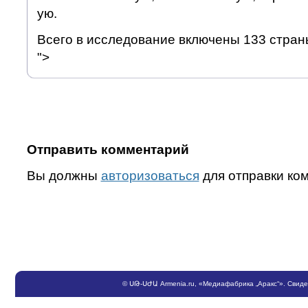
ую.
Всего в исследование включены 133 стран
">
Отправить комментарий
Вы должны
авторизоваться
для отправки ко
©
ՍԹ
-
ՍԺԱ
Armenia.ru
, «Медиафабрика „Аракс“». Свид