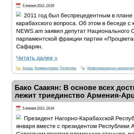
5 января 2012, 19:09
2011 год был беспрецедентным в плане
карабахского вопроса. Об этом в беседе с
NEWS.am заявил депутат Национального С
парламентской фракции партии «Процвет
Сафарян.
Читать далее
»
Арцах
,
Комментарии
,
Политика
Информационно-аналитиче
Бако Саакян: В основе всех дос
лежит триединство Армения-Ар
5 января 2012, 19:04
Президент Нагорно-Карабахской Респуб
января вместе с президентом Республики
Саргсяном посетил племенную станцию, р