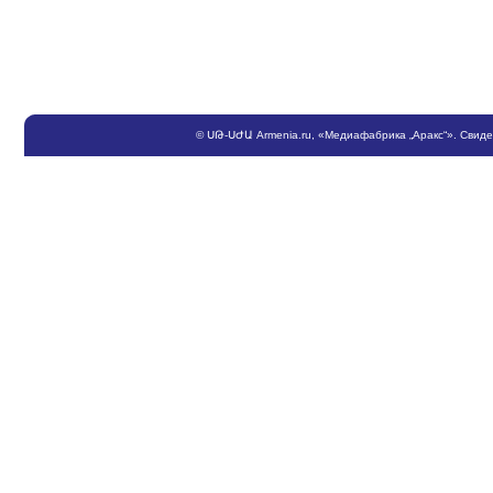
©
ՍԹ
-
ՍԺԱ
Armenia.ru
, «Медиафабрика „Аракс“». Свид