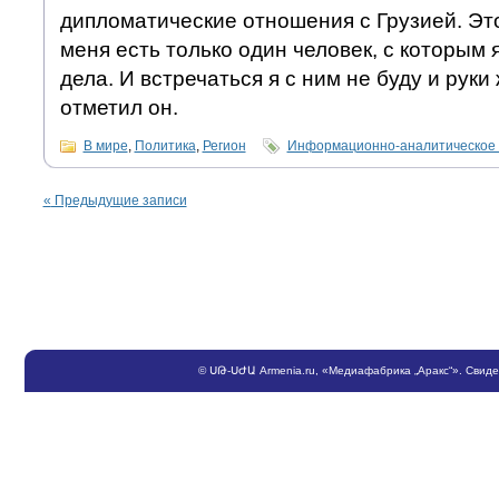
дипломатические отношения с Грузией. Это
меня есть только один человек, с которым 
дела. И встречаться я с ним не буду и руки
отметил он.
В мире
,
Политика
,
Регион
Информационно-аналитическое 
«
Предыдущие записи
©
ՍԹ
-
ՍԺԱ
Armenia.ru
, «Медиафабрика „Аракс“». Свид