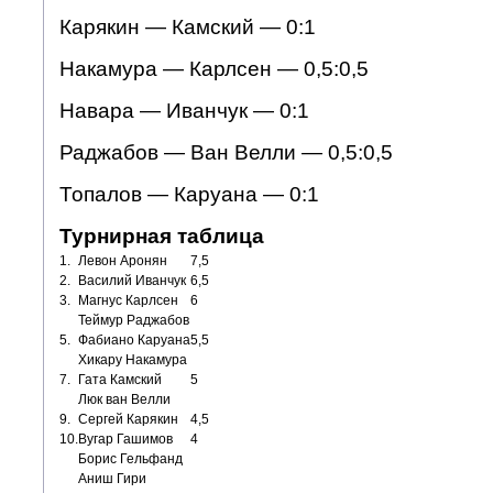
Карякин — Камский — 0:1
Накамура — Карлсен — 0,5:0,5
Навара — Иванчук — 0:1
Раджабов — Ван Велли — 0,5:0,5
Топалов — Каруана — 0:1
Турнирная таблица
1.
Левон Аронян
7,5
2.
Василий Иванчук
6,5
3.
Магнус Карлсен
6
Теймур Раджабов
5.
Фабиано Каруана
5,5
Хикару Накамура
7.
Гата Камский
5
Люк ван Велли
9.
Сергей Карякин
4,5
10.
Вугар Гашимов
4
Борис Гельфанд
Аниш Гири