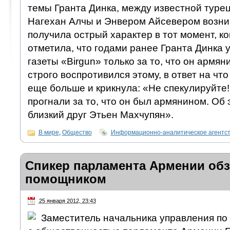
темы Гранта Динка, между известной туре
Нагехан Алчы и Энвером Айсевером возник
получила острый характер в тот момент, к
отметила, что годами ранее Гранта Динка 
газеты «Birgun» только за то, что он армя
строго воспротивился этому, в ответ на чт
еще больше и крикнула: «Не спекулируйте!
прогнали за то, что он был армянином. Об 
близкий друг Этьен Махчупян».
В мире
,
Общество
Информационно-аналитическое агентс
Спикер парламента Армении об
помощником
25 января 2012, 23:43
Заместитель начальника управления по