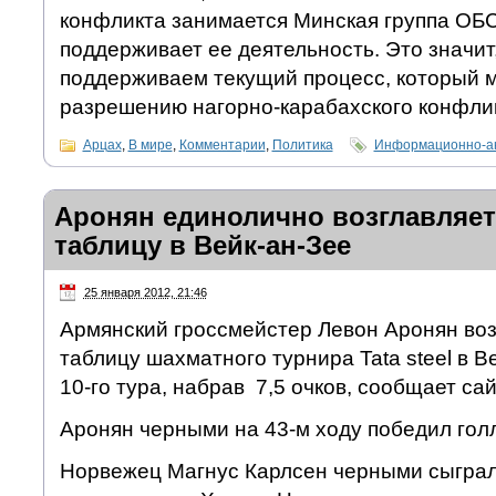
конфликта занимается Минская группа ОБ
поддерживает ее деятельность. Это значит
поддерживаем текущий процесс, который м
разрешению нагорно-карабахского конфлик
Арцах
,
В мире
,
Комментарии
,
Политика
Информационно-ан
Аронян единолично возглавляе
таблицу в Вейк-ан-Зее
25 января 2012, 21:46
Армянский гроссмейстер Левон Аронян во
таблицу шахматного турнира Tata steel в В
10-го тура, набрав 7,5 очков, сообщает сай
Аронян черными на 43-м ходу победил гол
Норвежец Магнус Карлсен черными сыграл