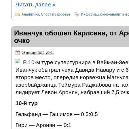
Читать далее
»
Аналитика
,
Спорт и здоровье
Информационно-аналитичес
Иванчук обошел Карлсена, от Ар
очко
25 января 2012, 20:01
В 10-м туре супертурнира в Вейк-ан-Зе
Иванчук обыграл чеха Давида Навару и с 6
второе место, опередив норвежца Магнуса
азербайджанца Теймура Раджабова на пол
лидирует Левон Аронян, набравший 7,5 очк
10-й тур
Гельфанд — Гашимов — 0,5:0,5
Гири — Аронян — 0:1