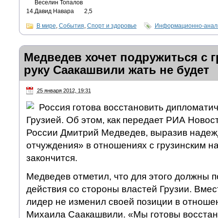
Веселин Топалов
14.
Давид Навара
2,5
В мире
,
События
,
Спорт и здоровье
Информационно-анали
Медведев хочет подружиться с г
руку Саакашвили жать не будет
25 января 2012, 19:31
Россия готова восстановить дипломати
Грузией. Об этом, как передает РИА Новос
России Дмитрий Медведев, выразив надежд
отчуждения» в отношениях с грузинским н
закончится.
Медведев отметил, что для этого должны 
действия со стороны властей Грузии. Вмес
лидер не изменил своей позиции в отноше
Михаила Саакашвили. «Мы готовы восстан