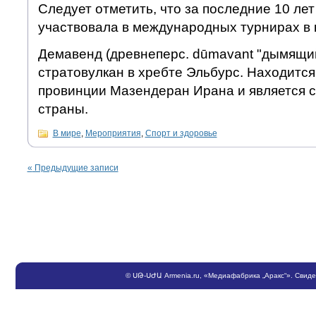
Следует отметить, что за последние 10 лет
участвовала в международных турнирах в 
Демавенд (древнеперс. dūmavant "дымящи
стратовулкан в хребте Эльбурс. Находится
провинции Мазендеран Ирана и является с
страны.
В мире
,
Мероприятия
,
Спорт и здоровье
«
Предыдущие записи
©
ՍԹ
-
ՍԺԱ
Armenia.ru
, «Медиафабрика „Аракс“». Свид