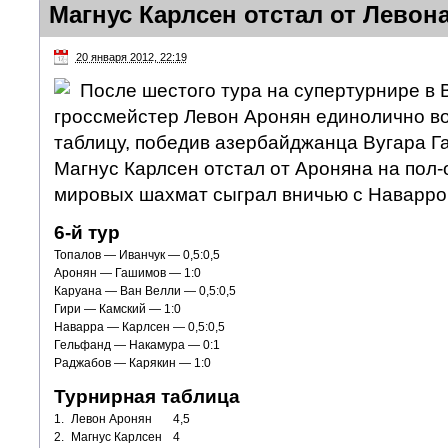
Магнус Карлсен отстал от Левон
20 января 2012, 22:19
После шестого тура на супертурнире в 
гроссмейстер Левон Аронян единолично в
таблицу, победив азербайджанца Вугара 
Магнус Карлсен отстал от Ароняна на пол-
мировых шахмат сыграл вничью с Наварро
6-й тур
Топалов — Иванчук — 0,5:0,5
Аронян — Гашимов — 1:0
Каруана — Ван Велли — 0,5:0,5
Гири — Камский — 1:0
Наварра — Карлсен — 0,5:0,5
Гельфанд — Накамура — 0:1
Раджабов — Карякин — 1:0
Турнирная таблица
1.
Левон Аронян
4,5
2.
Магнус Карлсен
4