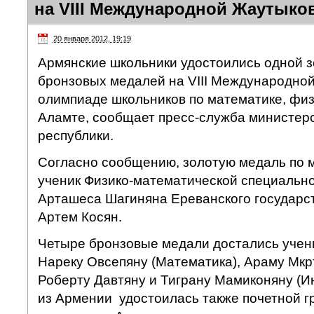
на VIII Международной Жаутыко
20 января 2012, 19:19
Армянские школьники удостоились одной з
бронзовых медалей на VIII Международно
олимпиаде школьников по математике, физ
Аламте, сообщает пресс-служба министер
республики.
Согласно сообщению, золотую медаль по 
ученик Физико-математической специальн
Арташеса Шагиняна Ереванского государс
Артем Косян.
Четыре бронзовые медали достались учен
Нареку Овсепяну (Математика), Араму Мкрт
Роберту Давтяну и Тиграну Мамиконяну (И
из Армении удостоилась также почетной г