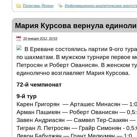
Политика
,
Регион
Информационно-аналитическое агентс
Мария Курсова вернула единоли
20 января 2012, 20:53
В Ереване состоялись партии 9-ого ту
по шахматам. В мужском турнире первое ме
Петросян и Роберт Ованисян. В женском т
единолично возглавляет Мария Курсова.
72-й чемпионат
9-й тур
Карен Григорян — Арташес Минасян — 1:
Арман Пашикян — Роберт Ованисян — 0,5:
Завен Андриасян — Самвел Тер-Саакян — 0
Тигран Л. Петросян — Грайр Симонян - 0,5:
Левон Бабуджян — Грант Мелкумян — 1:0