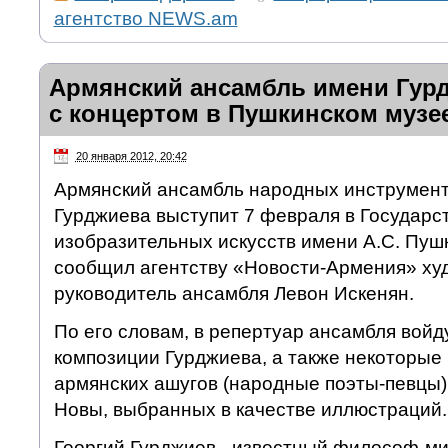
агентство NEWS.am
Армянский ансамбль имени Гур
с концертом в Пушкинском музе
20 января 2012, 20:42
Армянский ансамбль народных инструмент
Гурджиева выступит 7 февраля в Государс
изобразительных искусств имени А.С. Пушк
сообщил агентству «Новости-Армения» х
руководитель ансамбля Левон Искенян.
По его словам, в репертуар ансамбля вой
композиции Гурджиева, а также некоторые
армянских ашугов (народные поэты-певцы)
Новы, выбранных в качестве иллюстраций.
Георгий Гурджиев –известный философ-мис