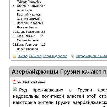
Теймур Раджабов
4.
Фабиано Каруана
3,5
Аниш Гири
Василий Иванчук
Хикару Накамура
8.
Веселин Топалов
3
Люк ван Велли
10.
Борис Гельфанд
2,5
11.
Гата Камский
2
Сергей Карякин
13.
Вугар Гашимов
1,5
Давид Наварра
В мире
,
События
,
Спорт и здоровье
Информационно-анали
Азербайджанцы Грузии качают п
20 января 2012, 22:02
Ряд проживающих в Грузии азер
недовольны политикой властей этой стр
некоторые жители Грузии азербайджанск