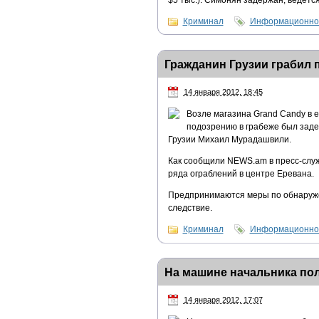
$5 тыс.). Симонян задержан, ведется
Криминал
Информационно-
Гражданин Грузии грабил 
14 января 2012, 18:45
Возле магазина Grand Candy в 
подозрению в грабеже был заде
Грузии Михаил Мурадашвили.
Как сообщили NEWS.am в пресс-слу
ряда ограблений в центре Еревана.
Предпринимаются меры по обнаруже
следствие.
Криминал
Информационно-
На машине начальника по
14 января 2012, 17:07