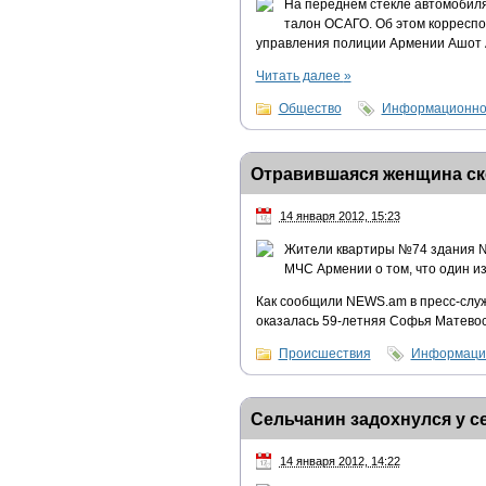
На переднем стекле автомобил
талон ОСАГО. Об этом корресп
управления полиции Армении Ашот 
Читать далее
»
Общество
Информационно-
Отравившаяся женщина ск
14 января 2012, 15:23
Жители квартиры №74 здания №1
МЧС Армении о том, что один из
Как сообщили NEWS.am в пресс-слу
оказалась 59-летняя Софья Матевося
Происшествия
Информацио
Сельчанин задохнулся у с
14 января 2012, 14:22