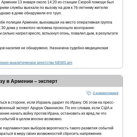
 Армении 13 января около 14:20 из станции Скорой помощи был
удники службы выехали по вызову на дом к 76-летнему жителю
днако в доме обнаружили его труп.
бе полиции Армении, выехавшая на место оперативная группа
3:30 дома у пожилого человека произошло возгорание:
 сильно нагрел кресло, вспыхнул огонь, повалил дым, в результате
дов насилия не обнаружено. Назначена судебно-медицинская
нно-аналитическое агентство NEWS.am
зу в Армении – эксперт
0 комментариев
ться в стороне, если Израиль ударит по Ирану. Об этом на пресс-
военный эксперт Арцрун Ованнисян. По его словам, если США и
ние начать войну против Ирана, остановить их вряд ли что
 событий в целом вполне возможно.
 парламентских выборов вероятность такого развития событий
араться в меру своих возможностей сбросить напряжение.