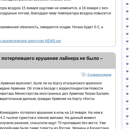
тура воздуха 15 января ощутимо не изменится, а 16 января с юго-
воздушные потоки, благодаря чему температура воздуха повысится
еременная облачность, ожидаются осадки. Ночью будет 0-2, а
-аналитическое агентство NEWS.am
 потерпевшего крушение лайнера не было –
0 комментариев
Армении выясняет, были ли на борту итальянского круизного
ждане Армении. Об этом в беседе с корреспондентом Новости
екретарь Министерства иностранных дел Армении Тигран Балаян.
дварительным данным, граждан Армении на борту «Косты
онкордия» потерпел крушение в ночь на 14 января. На нем в
4.2 тысячи туристов и членов экипажа. На данный момент
получили ранения, спасатели ищут 70 пропавших без вести. Уже
европейцами были также туристы из России, Украины и Казахстана.