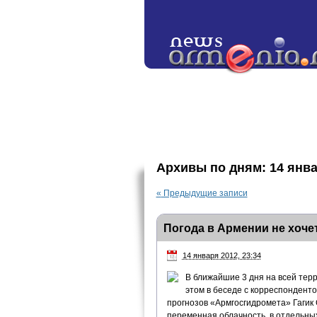
Архивы по дням:
14 янва
«
Предыдущие записи
Погода в Армении не хоче
14 января 2012, 23:34
В ближайшие 3 дня на всей тер
этом в беседе с корреспондент
прогнозов «Армгосгидромета» Гагик 
переменная облачность, в отдельны