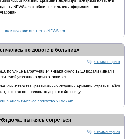
я начальника полиции Армении Владимира Гаспаряна появился
онденту NEWS.am сообщил начальник информационного
Агаронян.
аналитическое агентство NEWS.am
ончалась по дороге в больницу
0 комментариев
6 по улице Багратуняц 14 января около 12:10 подали сигнал в
 жителей указанного дома отравился.
жбе Министерства чрезвычайных ситуаций Армении, отравившейся
н, которая скончалась по дороге в больницу.
нно-аналитическое агентство NEWS.am
ебя дома, пытаясь согреться
0 комментариев