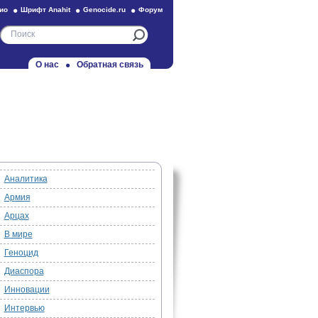
ио
Шрифт Anahit
Genocide.ru
Форум
О нас
Обратная связь
Аналитика
Армия
Арцах
В мире
Геноцид
Диаспора
Инновации
Интервью