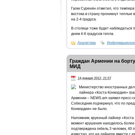
Гагик Суренян отметил, что темпера
востока в страну проникнут теплые 
на 2-4 градуса.
В столице тоже будет наблюдаться п
днем 4-6 градусов тепла.
Аналитика
Информационно
Граждан Армении на борту
МИД
14 января 2012, 21:57
Министерство иностранных дел 
лайнера «Коста Конкордия» гра
Армении – NEWS.am заявил пресс-с
Собеседник подчеркнул, что по пре
Конкордии» не было.
Напомним, круизный лайнер «Коста К
момент крушения находилось более 
подтверждена гибель 3 человек, 40 
известно, что на лайнере вместе с 