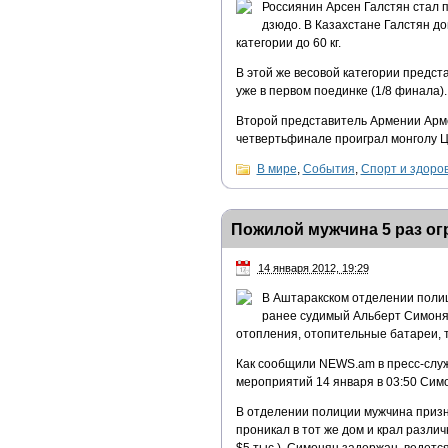
Россиянин Арсен Галстян стал
дзюдо. В Казахстане Галстян д
категории до 60 кг.
В этой же весовой категории предс
уже в первом поединке (1/8 финала).
Второй представитель Армении Армен
четвертьфинале проиграл монголу 
В мире
,
События
,
Спорт и здоро
Пожилой мужчина 5 раз ог
14 января 2012, 19:29
В Аштаракском отделении полиц
ранее судимый Альберт Симонян
отопления, отопительные батареи, 
Как сообщили NEWS.am в пресс-служ
мероприятий 14 января в 03:50 Сим
В отделении полиции мужчина признал
проникал в тот же дом и крал разли