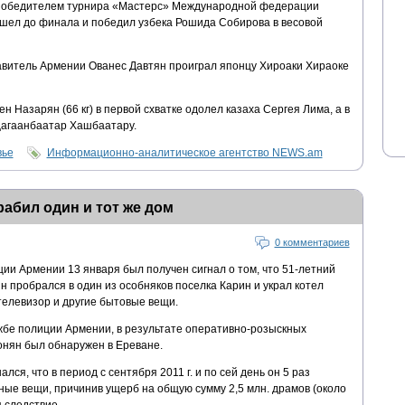
 победителем турнира «Мастерс» Международной федерации
ошел до финала и победил узбека Рошида Собирова в весовой
тавитель Армении Ованес Давтян проиграл японцу Хироаки Хираоке
 Назарян (66 кг) в первой схватке одолел казаха Сергея Лима, а в
Цагаанбаатар Хашбаатару.
вье
Информационно-аналитическое агентство NEWS.am
рабил один и тот же дом
0 комментариев
ии Армении 13 января был получен сигнал о том, что 51-летний
 пробрался в один из особняков поселка Карин и украл котел
телевизор и другие бытовые вещи.
бе полиции Армении, в результате оперативно-розыскных
онян был обнаружен в Ереване.
ся, что в период с сентября 2011 г. и по сей день он 5 раз
чные вещи, причинив ущерб на общую сумму 2,5 млн. драмов (около