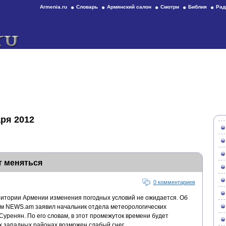
Armenia.ru
Словарь
Армянский салон
Смотри
Библия
Рад
ря 2012
т меняться
0 комментариев
ритории Армении изменения погодных условий не ожидается. Об
ом NEWS.am заявил начальник отдела метеорологических
Суренян. По его словам, в этот промежуток времени будет
х западных районах возможен слабый снег.