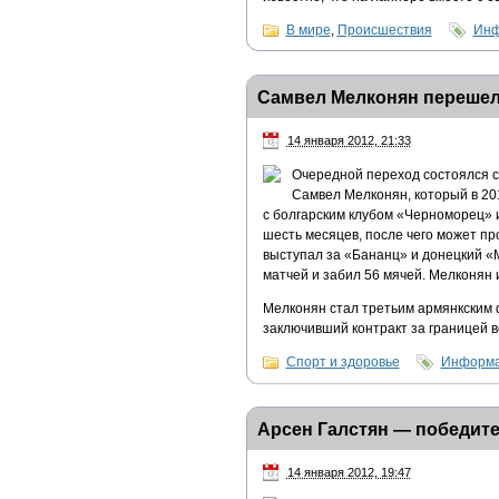
В мире
,
Происшествия
Инф
Самвел Мелконян перешел
14 января 2012, 21:33
Очередной переход состоялся с
Самвел Мелконян, который в 201
с болгарским клубом «Черноморец» и
шесть месяцев, после чего может пр
выступал за «Бананц» и донецкий «
матчей и забил 56 мячей. Мелконян 
Мелконян стал третьим армянкским 
заключивший контракт за границей в
Спорт и здоровье
Информа
Арсен Галстян — победите
14 января 2012, 19:47