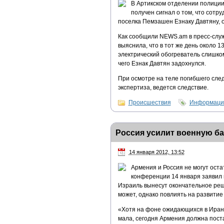
В Артикском отделении полиции
получен сигнал о том, что сотр
поселка Пемзашен Езнаку Давтяну, о
Как сообщили NEWS.am в пресс-служ
выяснила, что в тот же день около 1
электрический обогреватель слишком
чего Езнак Давтян задохнулся.
При осмотре на теле погибшего сле
экспертиза, ведется следствие.
Происшествия
Информацио
Россия усилит военную ба
14 января 2012, 13:52
Армения и Россия не могут оста
конференции 14 января заявил 
Израиль вынесут окончательное реше
может, однако повлиять на развитие
«Хотя на фоне ожидающихся в Иране
мала, сегодня Армения должна пост