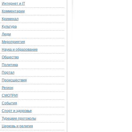
Интернет и IT
Комментарии
Криминал
Культура
Люди
Мероприятия
Наука и образование
Общество
Политика
Портал
Происшествия
Регион
СМОТРИ!
События
Спорт и здоровье
Турецкие протоколы
Церковь и религия