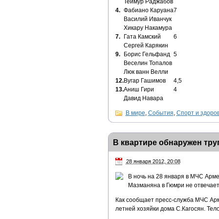
Теймур Раджабов
4.
Фабиано Каруана
7
Василий Иванчук
Хикару Накамура
7.
Гата Камский
6
Сергей Карякин
9.
Борис Гельфанд
5
Веселин Топалов
Люк ванн Велли
12.
Вугар Гашимов
4,5
13.
Аниш Гири
4
Давид Навара
В мире
,
События
,
Спорт и здоро
В квартире обнаружен труп
28 января 2012, 20:08
В ночь на 28 января в МЧС Арм
Мазманяна в Гюмри не отвечает 
Как сообщает пресс-служба МЧС Арм
летней хозяйки дома С.Кагосян. Те