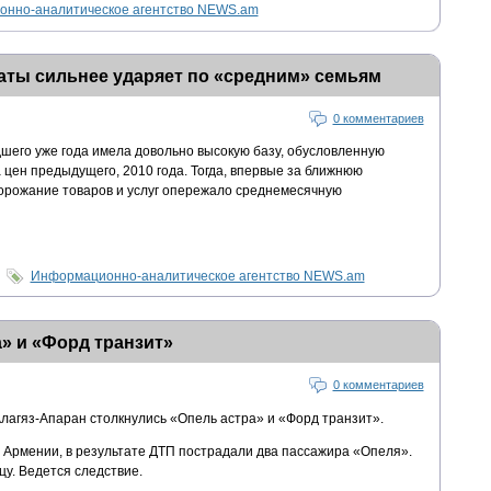
нно-аналитическое агентство NEWS.am
аты сильнее ударяет по «средним» семьям
0 комментариев
шего уже года имела довольно высокую базу, обусловленную
цен предыдущего, 2010 года. Тогда, впервые за ближнюю
дорожание товаров и услуг опережало среднемесячную
Информационно-аналитическое агентство NEWS.am
» и «Форд транзит»
0 комментариев
Алагяз-Апаран столкнулись «Опель астра» и «Форд транзит».
 Армении, в результате ДТП пострадали два пассажира «Опеля».
у. Ведется следствие.