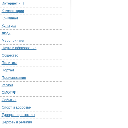
Интернет и IT
Комментарии
Криминал
Культура
Люди
Мероприятия
Наука и образование
Общество
Политика
Портал
Происшествия
Регион
СМОТРИ!
События
Спорт и здоровье
Турецкие протоколы
Церковь и религия