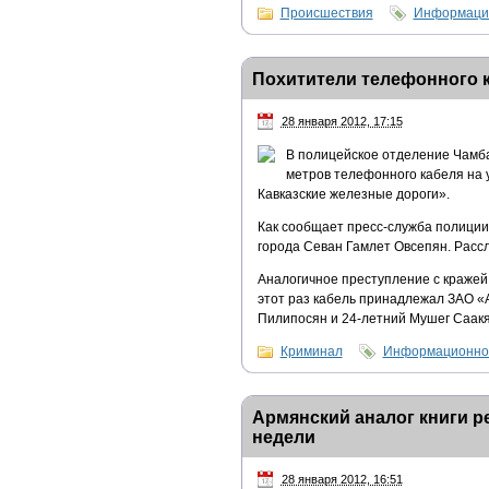
Происшествия
Информацио
Похитители телефонного 
28 января 2012, 17:15
В полицейское отделение Чамба
метров телефонного кабеля на
Кавказские железные дороги».
Как сообщает пресс-служба полиции
города Севан Гамлет Овсепян. Расс
Аналогичное преступление с кражей
этот раз кабель принадлежал ЗАО «
Пилипосян и 24-летний Мушег Саакя
Криминал
Информационно-
Армянский аналог книги р
недели
28 января 2012, 16:51