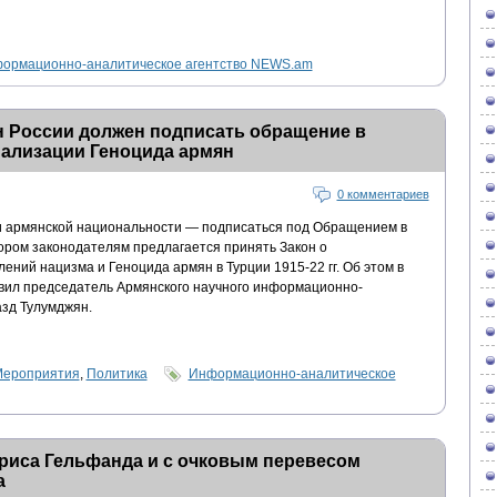
ормационно-аналитическое агентство NEWS.am
 России должен подписать обращение в
нализации Геноцида армян
0 комментариев
и армянской национальности — подписаться под Обращением в
тором законодателям предлагается принять Закон о
ний нацизма и Геноцида армян в Турции 1915-22 гг. Об этом в
вил председатель Армянского научного информационно-
зд Тулумджян.
ероприятия
,
Политика
Информационно-аналитическое
риса Гельфанда и с очковым перевесом
а