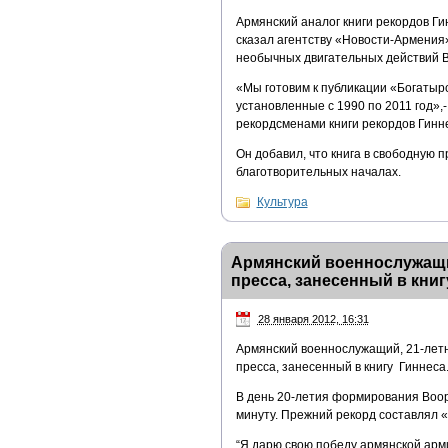
Армянский аналог книги рекордов Ги
сказал агентству «Новости-Армения
необычных двигательных действий В
«Мы готовим к публикации «Богатырс
установленные с 1990 по 2011 год»,-
рекордсменами книги рекордов Гинн
Он добавил, что книга в свободную 
благотворительных началах.
Культура
Армянский военнослужащи
пресса, занесенный в книг
28 января 2012, 16:31
Армянский военнослужащий, 21-летн
пресса, занесенный в книгу Гиннеса
В день 20-летия формирования Воор
минуту. Прежний рекорд составлял «
“Я дарю свою победу армянской арми