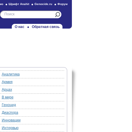
ио
Шрифт Anahit
Genocide.ru
Форум
О нас
Обратная связь
Аналитика
Армия
Арцах
В мире
Геноцид
Диаспора
Инновации
Интервью