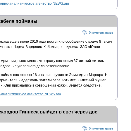
нно-аналитическое агентство NEWS.am
кабеля пойманы
0 комментариев
рака еще в июне 2010 года поступило сообщение о краже 8 тысяч
 участке Шоржа-Варденис. Кабель принадлежал ЗАО «Южно-
 Армении, выяснилось, что кражу совершил 37-летний житель
ледование уголовного дела возобновлено.
 кабеля совершено 16 января на участке Эчмиадзин-Маргара. На
Арментел». Задержаны жители села Артимет 33-летний Мушег
н. Они признались в совершении кражи. Ведется следствие.
аналитическое агентство NEWS.am
екордов Гиннеса выйдет в свет через две
0 комментариев