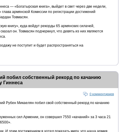
ннеса — «Богатырская книга», выйдет в свет через две недели,
» глава армянской Комиссии по регистрации достижений
ардан Товмасян.
кую книгу», куда войдут рекорды 65 армянских силачей,
 сказал он. Товмасян подчеркнул, что девять из них являются
еса.
продажу не поступит и будет распространяться на
й побил собственный рекорд по качанию
у Гиннеса
0 комментариев
ий Рубен Микаелян побил свой собственный рекорд по качанию
.
уженных сил Армении, он совершил 7550 «качаний» за 3 часа 21
6500».
и. И этим достижением я хотел показать миру, что наша армия