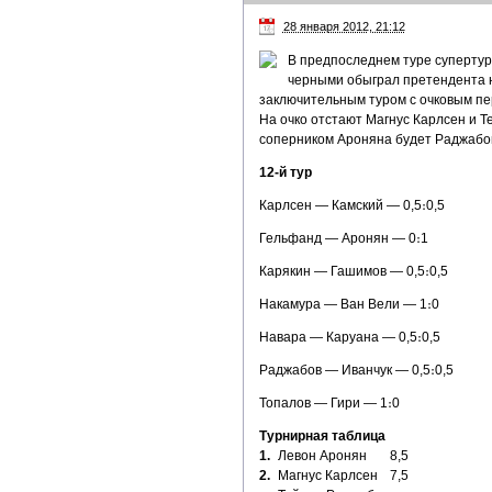
28 января 2012, 21:12
В предпоследнем туре супертур
черными обыграл претендента н
заключительным туром с очковым пер
На очко отстают Магнус Карлсен и Т
соперником Ароняна будет Раджабо
12-
й тур
Карлсен — Камский — 0,5։0,5
Гельфанд — Аронян — 0։1
Карякин — Гашимов — 0,5։0,5
Накамура — Ван Вели — 1։0
Навара — Каруана — 0,5։0,5
Раджабов — Иванчук — 0,5։0,5
Топалов — Гири — 1։0
Турнирная таблица
1.
Левон Аронян
8,5
2.
Магнус Карлсен
7,5