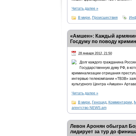
Читать далее
»
В мире
,
Происшествия
Инф
«Амшен»: Каждый армянин
Госдуму по поводу крими
28 января 2012, 21:50
Долг каждого гражданина Росси
Государственную думу РФ, в ко
криминализации отрицания преступле
интервью телекомпании «ТВ3В» зая
культурного Центра «Амшен» Артава
Читать далее
»
В мире
,
Геноцид
,
Комментарии
,
М
агентство NEWS.am
Левон Аронян обыграл Бо
лидирует за тур до финиш