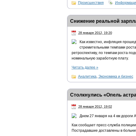
Происшествия
Информацио
Снижение реальной зарпл
28 января 2012, 19:20
Как известно, инфляция прошед
стремительными темпами роста 
ретроспективу, по темпам роста по
номинальную заработную плату.
Читать далее
»
Аналитика
,
Экономика и бизнес
Столкнулись «Опель астра
28 января 2012, 19:02
Днем 27 января на 4 км дороги 
Как сообщает пресс-служба полиции
Пострадавшие доставлены в больниц