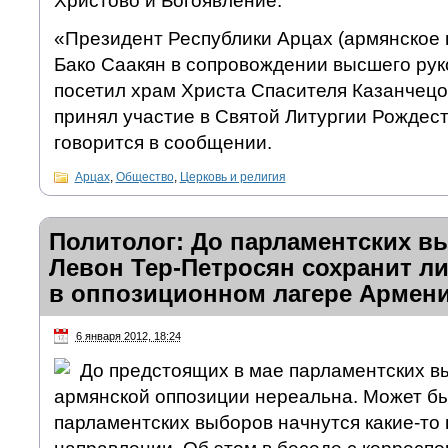
Христово и Богоявление.
«Президент Республики Арцах (армянское 
Бако Саакян в сопровождении высшего рук
посетил храм Христа Спасителя Казанчецо
принял участие в Святой Литургии Рождес
говорится в сообщении.
Арцах
,
Общество
,
Церковь и религия
Политолог: До парламентских в
Левон Тер-Петросян сохранит л
в оппозиционном лагере Армен
6 января 2012, 18:24
До предстоящих в мае парламентских в
армянской оппозиции нереальна. Может бы
парламентских выборов начнутся какие-то 