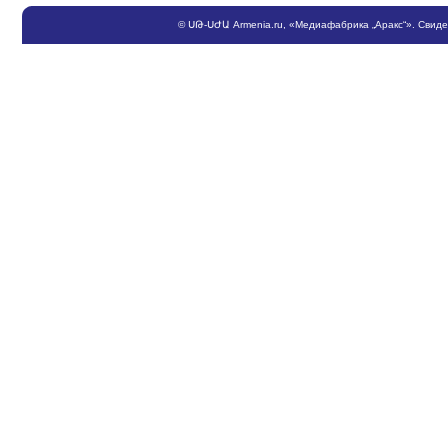
©
ՍԹ
-
ՍԺԱ
Armenia.ru
, «Медиафабрика „Аракс“». Свид