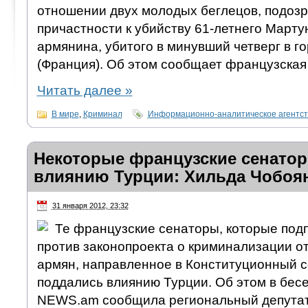
отношении двух молодых беглецов, подоз
причастности к убийству 61-летнего Марту
армянина, убитого в минувший четверг в г
(Франция). Об этом сообщает французская 
Читать далее
»
В мире
,
Криминал
Информационно-аналитическое агентс
Некоторые французские сенато
влиянию Турции: Хильда Чобоя
31 января 2012, 23:32
Те французские сенаторы, которые по
против законопроекта о криминализации о
армян, направленное в Конституционный с
поддались влиянию Турции. Об этом в бес
NEWS.am сообщила региональный депутат