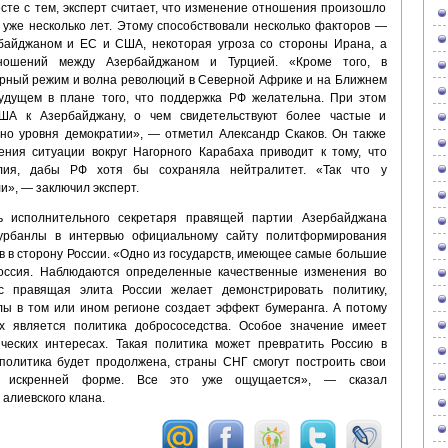
месте с тем, эксперт считает, что изменение отношения произошло
 уже несколько лет. Этому способствовали несколько факторов —
айджаном и ЕС и США, некоторая угроза со стороны Ирана, а
ношений между Азербайджаном и Турцией. «Кроме того, в
рный режим и волна революций в Северной Африке и на Ближнем
будущем в плане того, что поддержка РФ желательна. При этом
ША к Азербайджану, о чем свидетельствуют более частые и
но уровня демократии», — отметил Александр Скаков. Он также
ния ситуации вокруг Нагорного Карабаха приводит к тому, что
лия, дабы РФ хотя бы сохраняла нейтралитет. «Так что у
», — заключил эксперт.
ь исполнительного секретаря правящей партии Азербайджана
урбанлы в интервью официальному сайту политформирования
 в сторону России. «Одно из государств, имеющее самые большие
оссия. Наблюдаются определенные качественные изменения во
с правящая элита России желает демонстрировать политику,
ы в том или ином регионе создает эффект бумеранга. А потому
х является политика добрососедства. Особое значение имеет
ических интересах. Такая политика может превратить Россию в
 политика будет продолжена, страны СНГ смогут построить свои
 искренней форме. Все это уже ощущается», — сказал
алиевского клана.