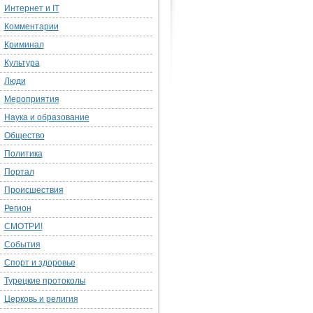
Интернет и IT
Комментарии
Криминал
Культура
Люди
Мероприятия
Наука и образование
Общество
Политика
Портал
Происшествия
Регион
СМОТРИ!
События
Спорт и здоровье
Турецкие протоколы
Церковь и религия