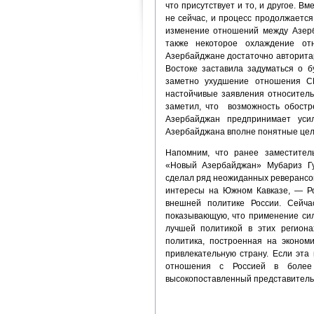
что присутствует и то, и другое. В
не сейчас, и процесс продолжается
изменение отношений между Азерб
также некоторое охлаждение от
Азербайджане достаточно авторита
Востоке заставила задуматься о 
заметно ухудшение отношения С
настойчивые заявления относитель
заметил, что возможность обостре
Азербайджан предпринимает уси
Азербайджана вполне понятные цели
Напомним, что ранее заместител
«Новый Азербайджан» Мубариз Г
сделал ряд неожиданных реверансов
интересы на Южном Кавказе, — Р
внешней политике России. Сейча
показывающую, что применение сил
лучшей политикой в этих региона
политика, построенная на эконом
привлекательную страну. Если эта
отношения с Россией в более
высокопоставленный представитель 