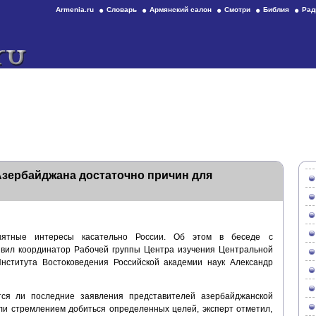
Armenia.ru
Словарь
Армянский салон
Смотри
Библия
Рад
Азербайджана достаточно причин для
ятные интересы касательно России. Об этом в беседе с
вил координатор Рабочей группы Центра изучения Центральной
Института Востоковедения Российской академии наук Александр
тся ли последние заявления представителей азербайджанской
и стремлением добиться определенных целей, эксперт отметил,