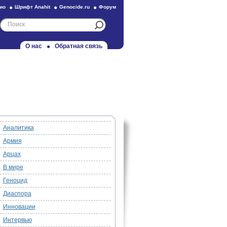
ио
Шрифт Anahit
Genocide.ru
Форум
О нас
Обратная связь
Аналитика
Армия
Арцах
В мире
Геноцид
Диаспора
Инновации
Интервью