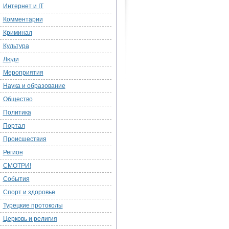
Интернет и IT
Комментарии
Криминал
Культура
Люди
Мероприятия
Наука и образование
Общество
Политика
Портал
Происшествия
Регион
СМОТРИ!
События
Спорт и здоровье
Турецкие протоколы
Церковь и религия