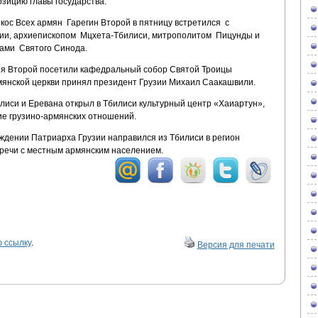
зицию главы государства.
кос Всех армян Гарегин Второй в пятницу встретился с
зии, архиепископом Мцхета-Тбилиси, митрополитом Пицунды и
ами Святого Синода.
лия Второй посетили кафедральный собор Святой Троицы
янской церкви принял президент Грузии Михаил Саакашвили.
лиси и Еревана открыл в Тбилиси культурный центр «Хаиартун»,
ие грузино-армянских отношений.
ждении Патриарха Грузии направился из Тбилиси в регион
тречи с местным армянским населением.
 ссылку
.
Версия для печати