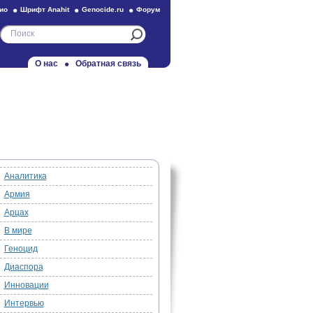
ио
Шрифт Anahit
Genocide.ru
Форум
О нас
Обратная связь
Аналитика
Армия
Арцах
В мире
Геноцид
Диаспора
Инновации
Интервью