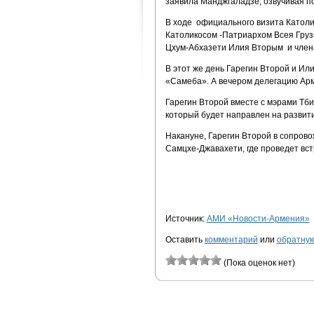
заявила Манджгаладзе, озвучивая по
В ходе официального визита Католи
Католикосом -Патриархом Всея Гру
Цхум-Абхазети Илия Вторым и член
В этот же день Гарегин Второй и И
«Самеба». А вечером делегацию Арм
Гарегин Второй вместе с мэрами Тби
который будет направлен на развит
Накануне, Гарегин Второй в сопрово
Самцхе-Джавахети, где проведет вс
Источник:
АМИ «Новости-Армения»
Оставить
комментарий
или
обратную
(Пока оценок нет)