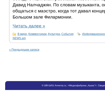
Давид Налчаджян. По словам музыканта, о
общаться с маэстро, когда тот давал конце
Большом зале Филармонии.
Читать далее
»
В мире
,
Комментарии
,
Культура
,
События
Информационно-
NEWS.am
«
Предыдущие записи
©
ՍԹ
-
ՍԺԱ
Armenia.ru
, «Медиафабрика „Аракс“». Свид