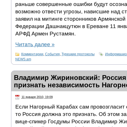
раньше совершенные ошибки будут осозна
возможно отвести угрозы, нависшие над с
заявил на митинге сторонников Армянско
Федерации Дашнакцутюн в Ереване 11 янв
АРФД Армен Рустамян.
Читать далее
»
Комментарии
,
События
,
Турецкие протоколы
Информацион
NEWS.am
Владимир Жириновский: Россия
признать независимость Нагорн
11 января 2010, 19:09
Если Нагорный Карабах сам провозгласит 
то Россия должна это признать. Об этом з
вице-спикер Госдумы России Владимир Жи