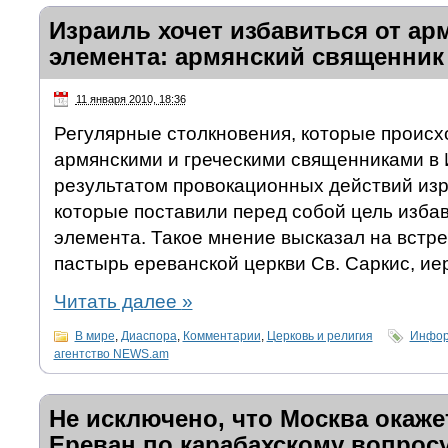
Израиль хочет избавиться от ар
элемента: армянский священник
11 января 2010, 18:36
Регулярные столкновения, которые происх
армянскими и греческими священниками в
результатом провокационных действий изр
которые поставили перед собой цель избав
элемента. Такое мнение высказал на встр
пастырь ереванской церкви Св. Саркис, ие
Читать далее
»
В мире
,
Диаспора
,
Комментарии
,
Церковь и религия
Инфор
агентство NEWS.am
Не исключено, что Москва окаже
Ереван по карабахскому вопросу