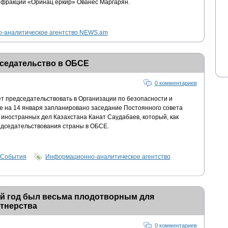
 фракции «Оринац еркир» Ованес Маргарян.
-аналитическое агентство NEWS.am
дседательство в ОБСЕ
0 комментариев
ет председательствовать в Организации по безопасности и
же на 14 января запланировано заседание Постоянного совета
 иностранных дел Казахстана Канат Саудабаев, который, как
едседательствования страны в ОБСЕ.
События
Информационно-аналитическое агентство
й год был весьма плодотворным для
тнерства
0 комментариев