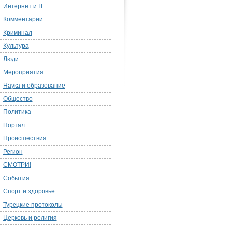
Интернет и IT
Комментарии
Криминал
Культура
Люди
Мероприятия
Наука и образование
Общество
Политика
Портал
Происшествия
Регион
СМОТРИ!
События
Спорт и здоровье
Турецкие протоколы
Церковь и религия