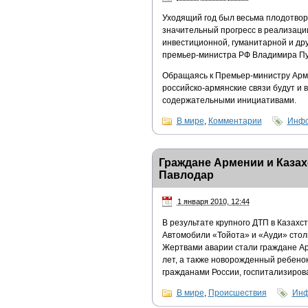
Уходящий год был весьма плодотвор
значительный прогресс в реализации
инвестиционной, гуманитарной и дру
премьер-министра РФ Владимира Пу
Обращаясь к Премьер-министру Арме
российско-армянские связи будут и
содержательными инициативами.
В мире
,
Комментарии
Инфо
Граждане Армении и Казах
Павлодар
1 января 2010, 12:44
В результате крупного ДТП в Казахс
Автомобили «Тойота» и «Ауди» стол
Жертвами аварии стали граждане Арм
лет, а также новорожденный ребено
гражданами России, госпитализиров
В мире
,
Происшествия
Инф