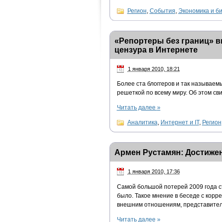
Регион
,
События
,
Экономика и б
«Репортеры без границ» в
цензура в Интернете
1 января 2010, 18:21
Более ста блоггеров и так называем
решеткой по всему миру. Об этом с
Читать далее
»
Аналитика
,
Интернет и IT
,
Регион
Армен Рустамян: Достижен
1 января 2010, 17:36
Самой большой потерей 2009 года с
было. Такое мнение в беседе с кор
внешним отношениям, представител
Читать далее
»