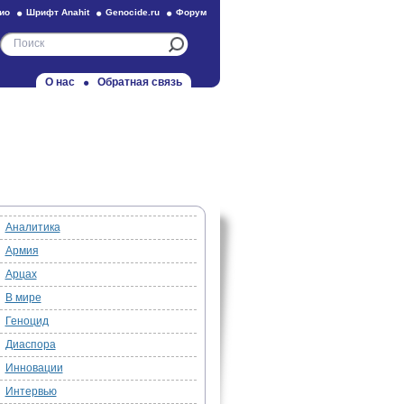
ио
Шрифт Anahit
Genocide.ru
Форум
О нас
Обратная связь
Аналитика
Армия
Арцах
В мире
Геноцид
Диаспора
Инновации
Интервью