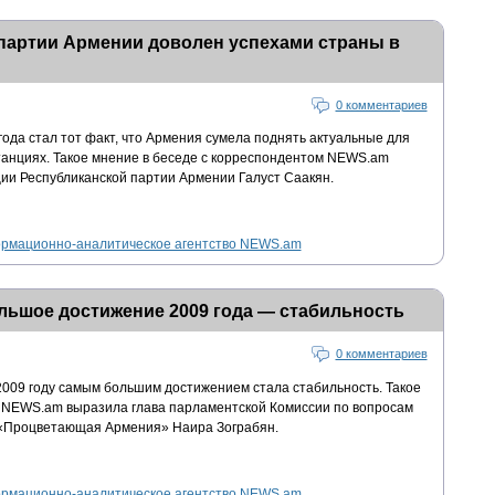
партии Армении доволен успехами страны в
0 комментариев
да стал тот факт, что Армения сумела поднять актуальные для
анциях. Такое мнение в беседе с корреспондентом NEWS.am
ии Республиканской партии Армении Галуст Саакян.
рмационно-аналитическое агентство NEWS.am
льшое достижение 2009 года — стабильность
0 комментариев
2009 году самым большим достижением стала стабильность. Такое
м NEWS.am выразила глава парламентской Комиссии по вопросам
и «Процветающая Армения» Наира Зограбян.
рмационно-аналитическое агентство NEWS.am