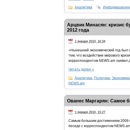
Аналитика
Информационно
Арцвик Минасян: кризис б
2012 года
1 января 2010, 16:34
«Нынешний экономический год был о
тем, что воздействие мирового криз
корреспондентом NEWS.am заявил д
Читать далее
»
Аналитика
,
Политика
,
Экономика
NEWS.am
Ованес Маргарян: Самое б
1 января 2010, 15:27
Самым большим достижением 2009 го
беседе с корреспондентом NEWS.am