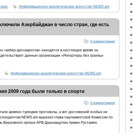
изнес
Информационно-аналитическое агентство NEWS.am
ключили Азербайджан в число стран, где есть
0 комментариев
ых «кибер-диссидентов» находятся в настоящее время за
видетельствуют данные организации «Репортеры без границ».
Информационно-аналитическое агентство NEWS.am
ия 2009 года были только в спорте
0 комментариев
тали армяно-турецкие протоколы, а вот достижений особых не
респондентом NEWS.am выразил глава парламентской Комиссии по
ь Верховного органа АРФ Дашнакцутюн Армен Рустамян.