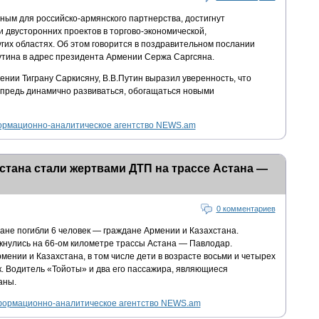
ным для российско-армянского партнерства, достигнут
 двусторонних проектов в торгово-экономической,
гих областях. Об этом говорится в поздравительном послании
тина в адрес президента Армении Сержа Саргсяна.
нии Тиграну Саркисяну, В.В.Путин выразил уверенность, что
 впредь динамично развиваться, обогащаться новыми
рмационно-аналитическое агентство NEWS.am
стана стали жертвами ДТП на трассе Астана —
0 комментариев
тане погибли 6 человек — граждане Армении и Казахстана.
кнулись на 66-ом километре трассы Астана — Павлодар.
ении и Казахстана, в том числе дети в возрасте восьми и четырех
к. Водитель «Тойоты» и два его пассажира, являющиеся
аны.
ормационно-аналитическое агентство NEWS.am