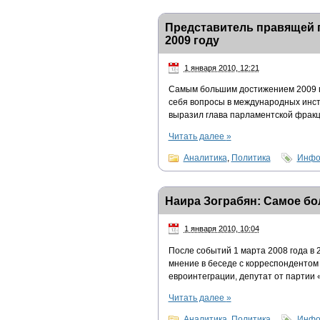
Представитель правящей 
2009 году
1 января 2010, 12:21
Самым большим достижением 2009 го
себя вопросы в международных инст
выразил глава парламентской фракц
Читать далее
»
Аналитика
,
Политика
Инфо
Наира Зограбян: Самое бо
1 января 2010, 10:04
После событий 1 марта 2008 года в 
мнение в беседе с корреспонденто
евроинтеграции, депутат от парти
Читать далее
»
Аналитика
,
Политика
Инфо