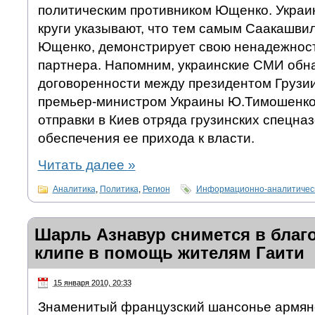
политическим противником Ющенко. Украи
круги указывают, что тем самым Саакашви
Ющенко, демонстрирует свою ненадежност
партнера. Напомним, украинские СМИ обн
договоренности между президентом Грузи
премьер-министром Украины Ю.Тимошенко
отправки в Киев отряда грузинских спецна
обеспечения ее прихода к власти.
Читать далее
»
Аналитика
,
Политика
,
Регион
Информационно-аналитическ
Шарль Азнавур снимется в благ
клипе в помощь жителям Гаити
15 января 2010, 20:33
Знаменитый французский шансонье армян