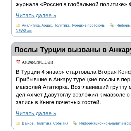
журнала «Россия в глобальной политике» 
Читать далее
»
Аналитика
,
Арцах
,
Политика
,
Турецкие протоколы
Информа
NEWS.am
Послы Турции вызваны в Анкар
4 января 2010, 16:03
В Турции 4 января стартовала Вторая Кон
Прибывшие в Анкару турецкие послы в пер
мавзолей Ататюрка. Возглавивший группу
дел Ахмет Давутоглу возложил к мавзолею 
запись в Книге почетных гостей.
Читать далее
»
В мире
,
Политика
,
События
Информационно-аналитическо