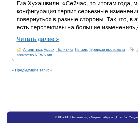
Гиа Хухашвили. «Сейчас, по итогам года, м
конфигурация терпит серьезные изменения
повернуться в разные стороны. Так что, в 
есть перспективы на большие изменения»,
Читать далее
»
Аналитика
,
Арцах
,
Политика
,
Регион
,
Турецкие протоколы
агентство NEWS.am
«
Предыдущие записи
©
ՍԹ
-
ՍԺԱ
Armenia.ru
, «Медиафабрика „Аракс“». Свид