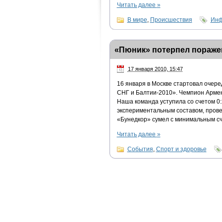
Читать далее
»
В мире
,
Происшествия
Инф
«Пюник» потерпел пораже
17 января 2010, 15:47
16 января в Москве стартовал очер
СНГ и Балтии-2010». Чемпион Армен
Наша команда уступила со счетом 0:2
экспериментальным составом, провер
«Бунедкор» сумел с минимальным сч
Читать далее
»
События
,
Спорт и здоровье