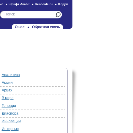
ио
Шрифт Anahit
Genocide.ru
Форум
О нас
Обратная связь
Аналитика
Армия
Арцах
В мире
Геноцид
Диаспора
Инновации
Интервью