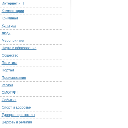
Интернет и IT
Комментарии
Криминал
Культура
Люди
Мероприятия
Наука и образование
Общество
Политика
Портал
Происшествия
Регион
СМОТРИ!
События
Спорт и здоровье
Турецкие протоколы
Церковь и религия