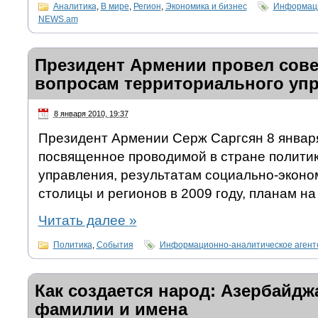
Аналитика
,
В мире
,
Регион
,
Экономика и бизнес
Информаци
NEWS.am
Президент Армении провел сов
вопросам территориального уп
8 января 2010, 19:37
Президент Армении Серж Саргсян 8 январ
посвященное проводимой в стране полити
управления, результатам социально-эконо
столицы и регионов в 2009 году, планам на 
Читать далее
»
Политика
,
События
Информационно-аналитическое аген
Как создается народ: Азербайд
фамилии и имена