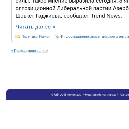
силы. Такое мнение выразила сегодня, 8 я
оппозиционной Либеральной партии Азерб
Шовкет Гаджиева, сообщает Trend News.
Читать далее
»
Политика
,
Регион
Информационно-аналитическое агентс
«
Предыдущие записи
©
ՍԹ
-
ՍԺԱ
Armenia.ru
, «Медиафабрика „Аракс“». Свид