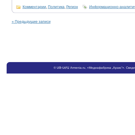
Комментарии
,
Политика
,
Регион
Информационно-аналитич
«
Предыдущие записи
©
ՍԹ
-
ՍԺԱ
Armenia.ru
, «Медиафабрика „Аракс“». Свид