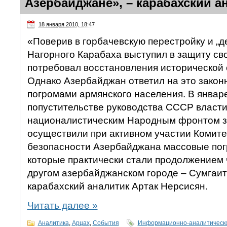
Азербайджане», – карабахский а
18 января 2010, 18:47
«Поверив в горбачевскую перестройку и „д
Нагорного Карабаха выступил в защиту св
потребовал восстановления исторической 
Однако Азербайджан ответил на это закон
погромами армянского населения. В январе
попустительстве руководства СССР власти
националистическим Народным фронтом з
осуществили при активном участии Комит
безопасности Азербайджана массовые погр
которые практически стали продолжением 
другом азербайджанском городе – Сумгаит
карабахский аналитик Артак Нерсисян.
Читать далее
»
Аналитика
,
Арцах
,
События
Информационно-аналитическо