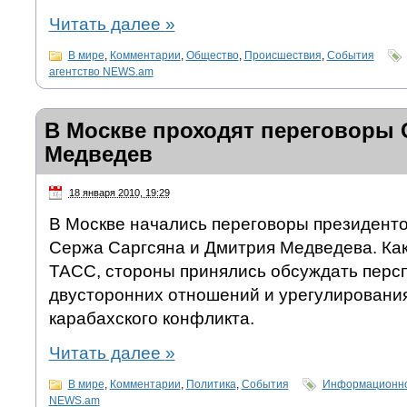
Читать далее
»
В мире
,
Комментарии
,
Общество
,
Происшествия
,
События
агентство NEWS.am
В Москве проходят переговоры 
Медведев
18 января 2010, 19:29
В Москве начались переговоры президент
Сержа Саргсяна и Дмитрия Медведева. Ка
ТАСС, стороны принялись обсуждать перс
двусторонних отношений и урегулирования
карабахского конфликта.
Читать далее
»
В мире
,
Комментарии
,
Политика
,
События
Информационно-
NEWS.am