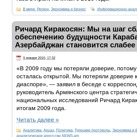
В мире
,
Регион
,
Экономика и бизнес
Информационно-анали
Ричард Киракосян: Мы на шаг сб
обеспечению будущности Караба
Азербайджан становится слабее
5 января 2010, 17:32
«В 2009 году мы потеряли доверие, потому
осталась открытой. Мы потеряли доверие ка
диаспоре», — заявил в беседе с корресп
руководитель Армянского центра стратегич
национальных исследований Ричард Кирако
итогам 2009 года.
Читать далее
»
Аналитика
,
Арцах
,
Политика
,
Турецкие протоколы
,
Экономика и 
аналитическое агентство NEWS.am