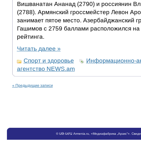
Вишванатан Ананад (2790) и россиянин В
(2788). Армянский гроссмейстер Левон Ар
занимает пятое место. Азербайджанский г
Гашимов с 2759 баллами расположился на
рейтинга.
Читать далее
»
Спорт и здоровье
Информационно-а
агентство NEWS.am
«
Предыдущие записи
©
ՍԹ
-
ՍԺԱ
Armenia.ru
, «Медиафабрика „Аракс“». Свид