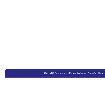
©
ՍԹ
-
ՍԺԱ
Armenia.ru
, «Медиафабрика „Аракс“». Свид