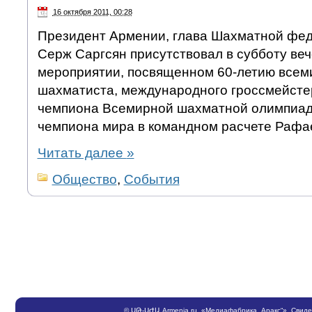
16 октября 2011, 00:28
Президент Армении, глава Шахматной фед
Серж Саргсян присутствовал в субботу ве
мероприятии, посвященном 60-летию всем
шахматиста, международного гроссмейстер
чемпиона Всемирной шахматной олимпиад
чемпиона мира в командном расчете Рафа
Читать далее
»
Общество
,
События
©
ՍԹ
-
ՍԺԱ
Armenia.ru
, «Медиафабрика „Аракс“». Свид