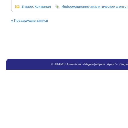
В мире
,
Криминал
Информационно-аналитическое агентс
«
Предыдущие записи
©
ՍԹ
-
ՍԺԱ
Armenia.ru
, «Медиафабрика „Аракс“». Свид