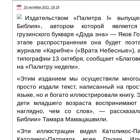
10 октября 2011, 19:18
Издательством «Палитра l» выпуще
Библия», автором которой является
грузинского букваря «Дэда эна» — Яков Г
этапе распространения она будет поэт
журнале «Карибче» («Врата Небесные»), а
типографии 13 октября, сообщает «Благо
на «Палитру недели».
«Этим изданием мы осуществили много
просто издали текст, написанный на про
языке, но и богато иллюстрировали книгу. 
дети младшего возраста воспринимаю
наглядно, чем со слов», — рассказал
Библии» Тамара Мамацашвили.
«Эти иллюстрации видел Католикос-П
Католикос-Патриарх всея Грузии И