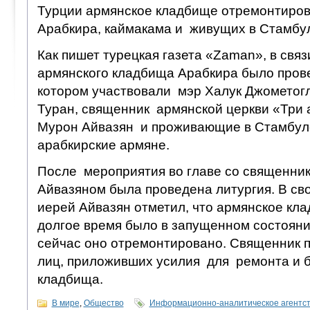
Турции армянское кладбище отремонтиров
Арабкира, каймакама и живущих в Стамбул
Как пишет турецкая газета «Zaman», в свя
армянского кладбища Арабкира было пров
котором участвовали мэр Халук Джометог
Туран, священник армянской церкви «Три
Мурон Айвазян и проживающие в Стамбу
арабкирские армяне.
После мероприятия во главе со священни
Айвазяном была проведена литургия. В св
иерей Айвазян отметил, что армянское кл
долгое время было в запущенном состоянии
сейчас оно отремонтировано. Священник 
лиц, приложивших усилия для ремонта и 
кладбища.
В мире
,
Общество
Информационно-аналитическое агентс