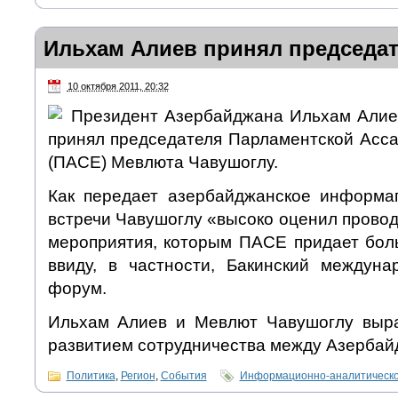
Ильхам Алиев принял председа
10 октября 2011, 20:32
Президент Азербайджана Ильхам Алиев 
принял председателя Парламентской Асс
(ПАСЕ) Мевлюта Чавушоглу.
Как передает азербайджанское информа
встречи Чавушоглу «высоко оценил прово
мероприятия, которым ПАСЕ придает бол
ввиду, в частности, Бакинский междун
форум.
Ильхам Алиев и Мевлют Чавушоглу выра
развитием сотрудничества между Азерба
Политика
,
Регион
,
События
Информационно-аналитическо